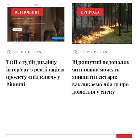
ВСІ НОВИНИ
ПРИРОДА
5 СЕРПНЯ, 2026
5 СЕРПНЯ, 2026
ТОП студій дизайну
Відкинутий недопалок
інтер’єру з реалізацією
чи пляшка можуть
проєкту «під ключ» у
знищити гектари:
Вінниці
закликаємо дбати про
довкілля у спеку