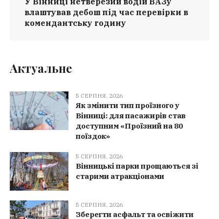
У Вінниці нетверезий водій ВАЗу
влаштував дебош під час перевірки в
комендантську годину
Актуальне
5 СЕРПНЯ, 2026
Як змінити тип проїзного у
Вінниці: для пасажирів став
доступним «Проїзний на 80
поїздок»
5 СЕРПНЯ, 2026
Вінницькі парки прощаються зі
старими атракціонами
5 СЕРПНЯ, 2026
Зберегти асфальт та освіжити