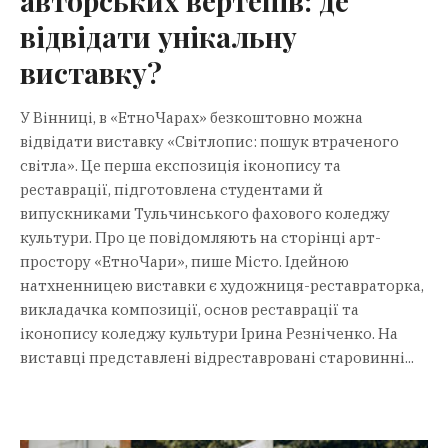
авторських вертепів: де
відвідати унікальну
виставку?
У Вінниці, в «ЕтноЧарах» безкоштовно можна
відвідати виставку «Світлопис: пошук втраченого
світла». Це перша експозиція іконопису та
реставрації, підготовлена студентами й
випускниками Тульчинського фахового коледжу
культури. Про це повідомляють на сторінці арт-
простору «ЕтноЧари», пише Місто. Ідейною
натхненницею виставки є художниця-реставраторка,
викладачка композиції, основ реставрації та
іконопису коледжу культури Ірина Резніченко. На
виставці представлені відреставровані старовинні...