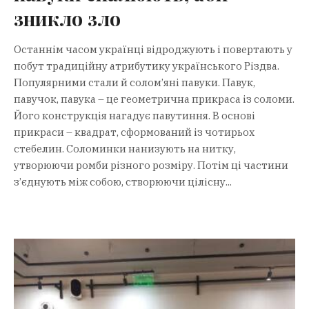
зникло зло
Останнім часом українці відроджують і повертають у
побут традиційну атрибутику українського Різдва.
Популярними стали й солом’яні павуки. Павук,
павучок, павука – це геометрична прикраса із соломи.
Його конструкція нагадує павутиння. В основі
прикраси – квадрат, сформований із чотирьох
стебелин. Соломинки нанизують на нитку,
утворюючи ромби різного розміру. Потім ці частини
з’єднують між собою, створюючи цілісну...