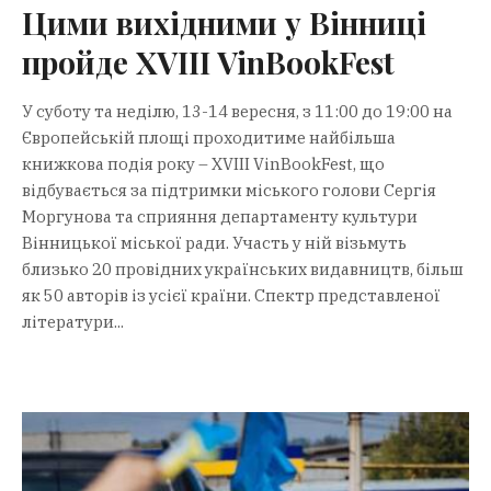
Цими вихідними у Вінниці
пройде XVIII VinBookFest
У суботу та неділю, 13-14 вересня, з 11:00 до 19:00 на
Європейській площі проходитиме найбільша
книжкова подія року – XVIII VinBookFest, що
відбувається за підтримки міського голови Сергія
Моргунова та сприяння департаменту культури
Вінницької міської ради. Участь у ній візьмуть
близько 20 провідних українських видавництв, більш
як 50 авторів із усієї країни. Спектр представленої
літератури...