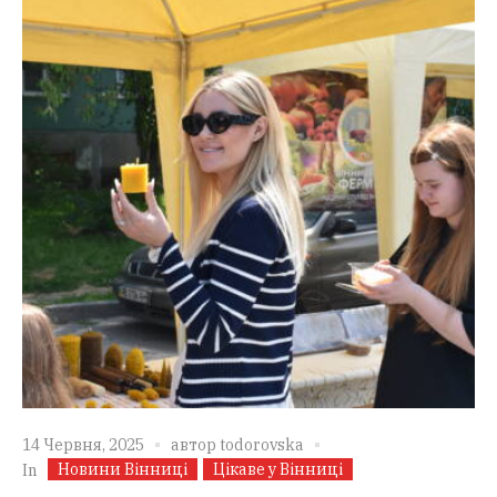
14 Червня, 2025
автор
todorovska
Новини Вінниці
Цікаве у Вінниці
In