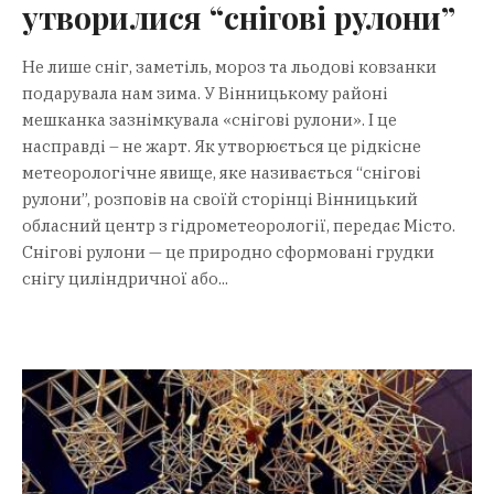
утворилися “снігові рулони”
Не лише сніг, заметіль, мороз та льодові ковзанки
подарувала нам зима. У Вінницькому районі
мешканка зазнімкувала «снігові рулони». І це
насправді – не жарт. Як утворюється це рідкісне
метеорологічне явище, яке називається “снігові
рулони”, розповів на своїй сторінці Вінницький
обласний центр з гідрометеорології, передає Місто.
Снігові рулони — це природно сформовані грудки
снігу циліндричної або...