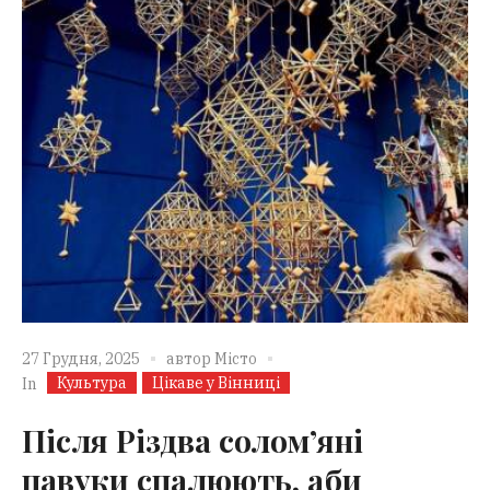
27 Грудня, 2025
автор
Місто
Культура
Цікаве у Вінниці
In
Після Різдва солом’яні
павуки спалюють, аби