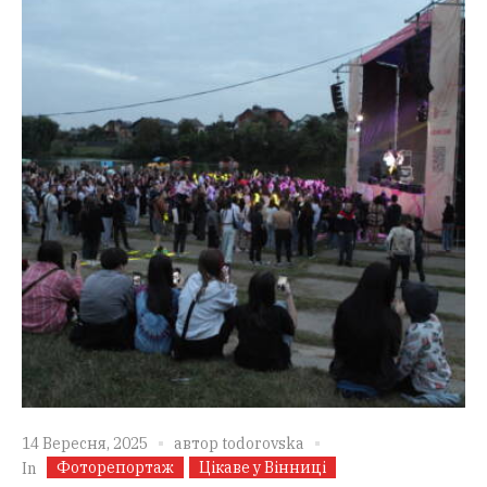
14 Вересня, 2025
автор
todorovska
Фоторепортаж
Цікаве у Вінниці
In