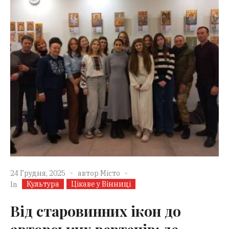
24 Грудня, 2025
автор
Місто
Культура
Цікаве у Вінниці
In
Від старовинних ікон до