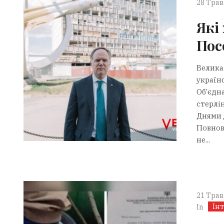
28 Трав
Які
Пос
Велика
україн
Об’єдн
стерлі
Днями 
Повнова
не...
21 Трав
Ін
In