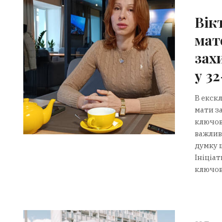
Вік
мат
зах
у 3
В екск
мати з
ключові
важливі
думку 
Ініціат
ключови