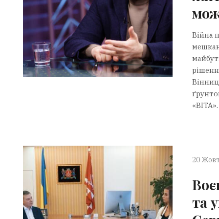
мож
Війна 
мешкан
майбут
рішенн
Вінниц
ґрунто
«ВІТА».
20 Жовт
Воє
та 