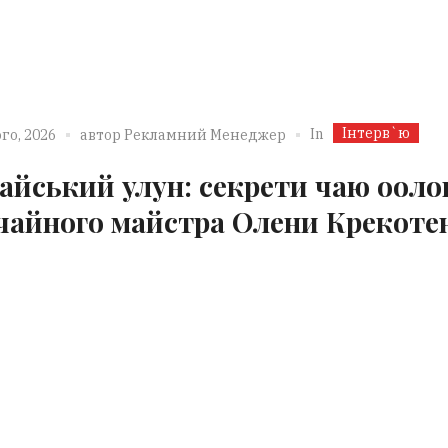
Інтерв`ю
In
го, 2026
автор
Рекламний Менеджер
айський улун: секрети чаю ооло
 чайного майстра Олени Крекоте