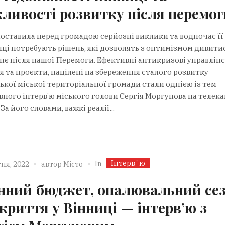
ливості розвитку після перемог
поставила перед громадою серйозні виклики та водночас її
ці потребують рішень, які дозволять з оптимізмом дивитис
нє після нашої Перемоги. Ефективні антикризові управлінс
я та проєкти, націлені на збереження сталого розвитку
ької міської територіальної громади стали однією із тем
вного інтерв’ю міського голови Сергія Моргунова на телека
 За його словами, важкі реалії...
Інтерв`ю
In
ня, 2022
автор
Місто
нний бюджет, опалювальний се
укриття у Вінниці — інтерв’ю з