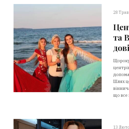
28 Трав
Цен
та 
дов
Щороку
центрів
допома
Шлях ц
віннич
що все 
13 Люто