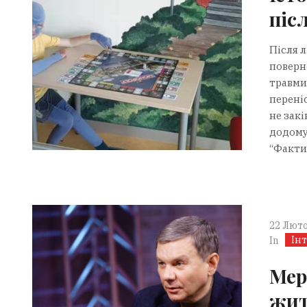
піс
Після л
поверн
травми
переніс
не закі
додому
“Факти”
22 Люто
Ін
In
Мер
жит