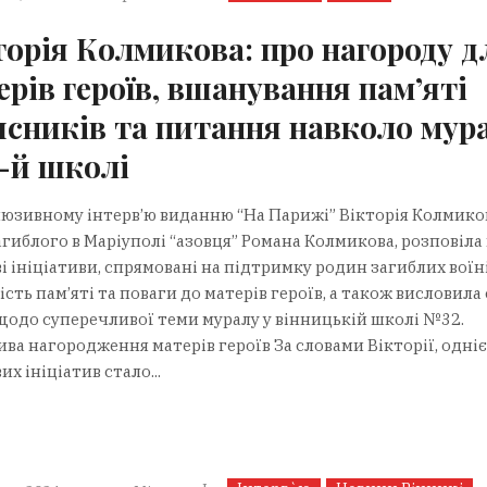
торія Колмикова: про нагороду д
ерів героїв, вшанування пам’яті
исників та питання навколо мур
2-й школі
люзивному інтерв’ю виданню “На Парижі” Вікторія Колмико
агиблого в Маріуполі “азовця” Романа Колмикова, розповіла
 ініціативи, спрямовані на підтримку родин загиблих воїні
сть пам’яті та поваги до матерів героїв, а також висловила
щодо суперечливої теми муралу у вінницькій школі №32.
ива нагородження матерів героїв За словами Вікторії, одніє
х ініціатив стало...