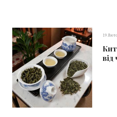
19 Люто
Кит
від