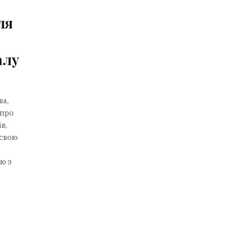
ля
алу
ва,
 про
в,
 свою
ю з