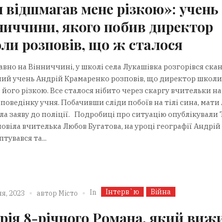
н відшмагав мене різкою»: учень 
ниччини, якого побив директор
ли розповів, що ж сталося
вно на Вінниччині, у школі села Лукашівка розгорівся скан
ний учень Андрій Крамаренко розповів, що директор школи
його різкою. Все сталося нібито через скаргу вчительки на
поведінку учня. Побачивши сліди побоїв на тілі сина, мати
ла заяву до поліції. Подробиці про ситуацію опублікували 
овіла вчителька Любов Бугатова, на уроці географії Андрій
тувався та...
Інтерв`ю
Війна
In
я, 2023
автор
Місто
орія 8-річного Романа, який виж