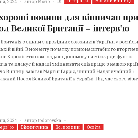
Інтерв`ю
Новини Вінниці
In
ня, 2024
автор
Місто
 хороші новини для вінничан при
ол Великої Британії – інтерв’ю
 Британія є одним з провідних союзників України у російсь
ській війні. З моменту початку повномасштабного вторгне
ане Королівство вже надало допомогу на мільярди фунтів
нгів та планує й надалі зміцнювати співпрацю з нашою краї
до Вінниці завітав Мартін Гарріс, чинний Надзвичайний і
жний Посол Великої Британії в Україні. Під час свого візи
ня, 2024
автор
todorovska
терв`ю
Вінниччина
Всі новини
Освіта