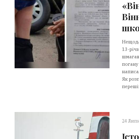
«Ві
Він
шко
Нещода
13-річ
шмагав 
погану 
написа
Як розп
перешіп
24 Липн
Іст