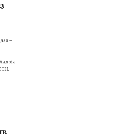
з
дал –
 Андрія
ТСН.
ив