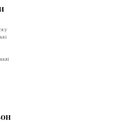
и
я у
ькі
налі
зон