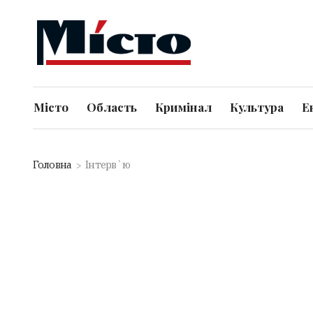
Місто
Область
Кримінал
Культура
Е
Головна
Інтерв`ю