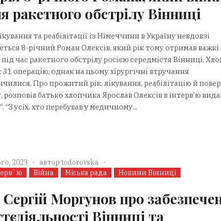
ля ракетного обстрілу Вінниці
ікування та реабілітації із Німеччини в Україну невдовзі
еться 8-річний Роман Олексів, який рік тому отримав важкі
 під час ракетного обстрілу росією середмістя Вінниці. Хл
 31 операцію, однак на цьому хірургічні втручання
нчилися. Про прожитий рік, лікування, реабілітацію й пове
, розповів батько хлопчика Ярослав Олексів в інтерв’ю вид
. “З усіх, хто перебував у медичному...
го, 2023
автор
todorovska
терв`ю
Війна
Міська рада
Новини Вінниці
 Сергій Моргунов про забезпече
тєдіяльності Вінниці та