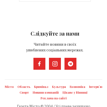
Слідкуйте за нами
Читайте новини в своїх
улюблених соціальних мережах.
Місто
Область
Кримінал
Культура
Економіка
Інтерв`ю
Спорт
Новини компаній
Цікаве у Вінниці
Реклама на сайті
Газета Місто © 2004 / Усі права захищено