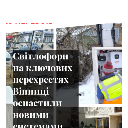
С
в
і
т
л
о
ф
о
р
и
н
а
к
л
ю
ч
о
в
и
х
п
е
р
е
х
р
е
с
т
я
х
В
і
н
н
и
ц
і
о
с
н
а
с
т
и
л
и
н
о
в
и
м
и
с
и
с
т
е
м
а
м
и