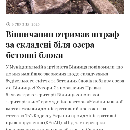
8 Серпня, 2026
«Пакунок школяра» повертається в
8 СЕРПНЯ, 2026
«Дію»: батьки першокласників
можуть отримати 5 000 грн допомоги
Вінничанин отримав штраф
за складені біля озера
бетонні блоки
У Муніципальній варті міста Вінниця повідомили, що
до них надійшло звернення щодо складування
будівельного сміття та бетонних блоків поблизу озера
у с. Вінницькі Хутори. За порушення Правил
благоустрою території Вінницької міської
територіальної громади інспектори «Муніципальної
варти» склали адміністративний протокол за
статтею 152 Кодексу України про адміністративні
правопорушення (КУпАП). «Під час перевірки
інспектори встановили особу, яка здійснила