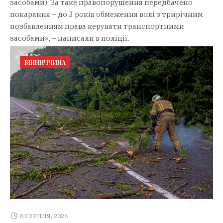
засобами). За таке правопорушення передбачено
покарання – до 3 років обмеження волі з трирічним
позбавленням права керувати транспортними
засобами», – написали в поліції.
ВІННИЧЧИНА
8 СЕРПНЯ, 2026