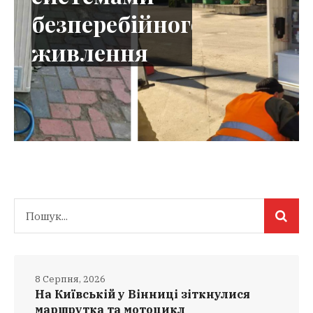
б
е
з
п
е
р
е
б
і
й
н
о
г
о
ж
и
в
л
е
н
н
я
8 Серпня, 2026
На Київській у Вінниці зіткнулися
маршрутка та мотоцикл