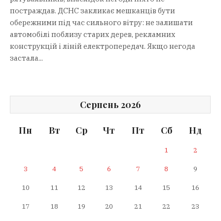
постраждав. ДСНС закликає мешканців бути
обережними під час сильного вітру: не залишати
автомобілі поблизу старих дерев, рекламних
конструкцій і ліній електропередач. Якщо негода
застала...
Серпень 2026
Пн
Вт
Ср
Чт
Пт
Сб
Нд
1
2
3
4
5
6
7
8
9
10
11
12
13
14
15
16
17
18
19
20
21
22
23