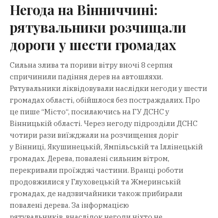
Негода на Вінниччині:
рятувальники розчищали
дороги у шести громадах
Сильна злива та пориви вітру вночі 8 серпня
спричинили падіння дерев на автошляхи.
Рятувальники ліквідовували наслідки негоди у шести
громадах області, обійшлося без постраждалих. Про
це пише “Mісто“, посилаючись на ГУ ДСНС у
Вінницькій області. Через негоду підрозділи ДСНС
чотири рази виїжджали на розчищення доріг
у Вінниці, Якушинецькій, Ямпільській та Іллінецькій
громадах. Дерева, повалені сильним вітром,
перекривали проїжджі частини. Вранці роботи
продовжилися у Глуховецькій та Жмеринській
громадах, де надзвичайники також прибирали
повалені дерева. За інформацією
рятувальників, внаслідок негоди ніхто не