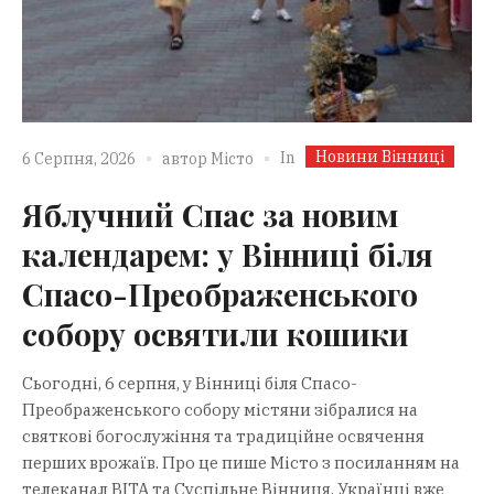
Новини Вінниці
In
6 Серпня, 2026
автор
Місто
Яблучний Спас за новим
календарем: у Вінниці біля
Спасо-Преображенського
собору освятили кошики
Сьогодні, 6 серпня, у Вінниці біля Спасо-
Преображенського собору містяни зібралися на
святкові богослужіння та традиційне освячення
перших врожаїв. Про це пише Місто з посиланням на
телеканал ВІТА та Суспільне Вінниця. Українці вже