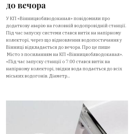
до вечора
У КП «Вінницяоблводоканал» повідомили про
додаткову аварію на головній водопровідній станції.
Під час запуску системи стався витік на напірному
колекторі, через що відновлення водопостачання у
Вінниці відкладається до вечора. Про це пише
Місто з посиланням на КП «Вінницяоблводоканал».
«Під час запуску станції о 7:00 стався витік на
напірному колекторі, звідки вода подається до всіх
міських водогонів. Діаметр...