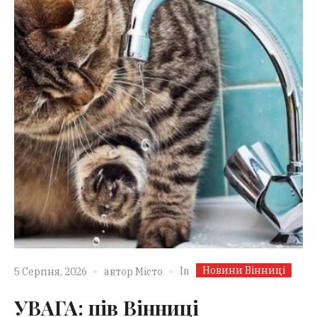
Новини Вінниці
In
5 Серпня, 2026
автор
Місто
УВАГА: пів Вінниці