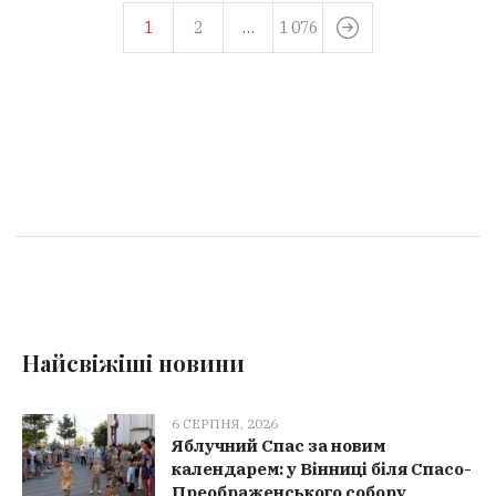
1
2
…
1 076
Найсвіжіші новини
6 СЕРПНЯ, 2026
Яблучний Спас за новим
календарем: у Вінниці біля Спасо-
Преображенського собору