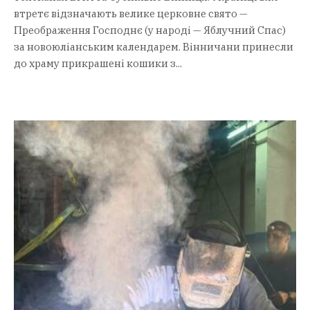
втретє відзначають велике церковне свято —
Преображення Господнє (у народі — Яблучний Спас)
за новоюліанським календарем. Вінничани принесли
до храму прикрашені кошики з...