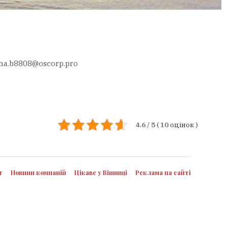
na.b8808@oscorp.pro
4.6
/
5
(
10
оцінок
)
т
Новини компаній
Цікаве у Вінниці
Реклама на сайті