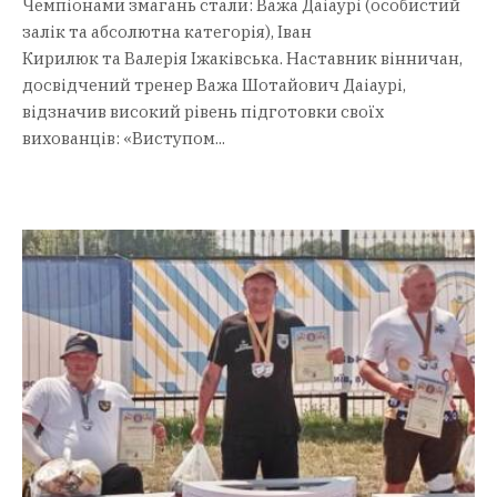
Чемпіонами змагань стали: Важа Даіаурі (особистий
залік та абсолютна категорія), Іван
Кирилюк та Валерія Іжаківська. Наставник вінничан,
досвідчений тренер Важа Шотайович Даіаурі,
відзначив високий рівень підготовки своїх
вихованців: «Виступом...