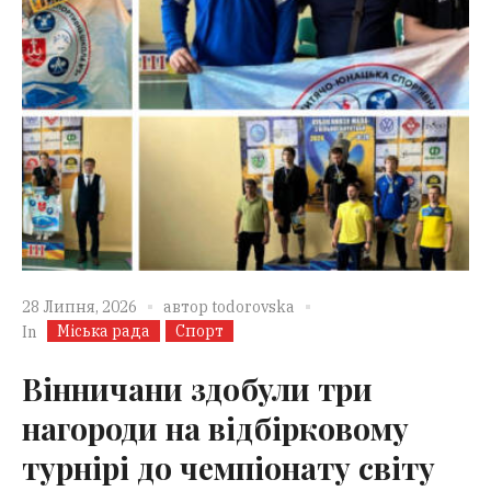
28 Липня, 2026
автор
todorovska
Міська рада
Спорт
In
Вінничани здобули три
нагороди на відбірковому
турнірі до чемпіонату світу