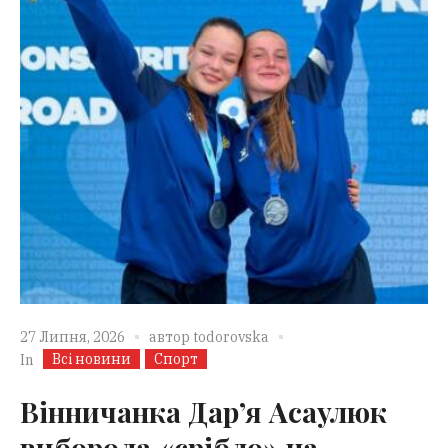
27 Липня, 2026
автор
todorovska
Всі новини
Спорт
In
Вінничанка Дар’я Асаулюк
виборола «срібло» на