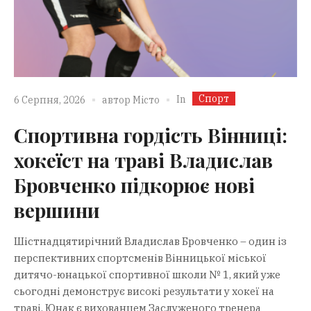
Спорт
In
6 Серпня, 2026
автор
Місто
Спортивна гордість Вінниці:
хокеїст на траві Владислав
Бровченко підкорює нові
вершини
Шістнадцятирічний Владислав Бровченко – один із
перспективних спортсменів Вінницької міської
дитячо-юнацької спортивної школи № 1, який уже
сьогодні демонструє високі результати у хокеї на
траві. Юнак є вихованцем Заслуженого тренера