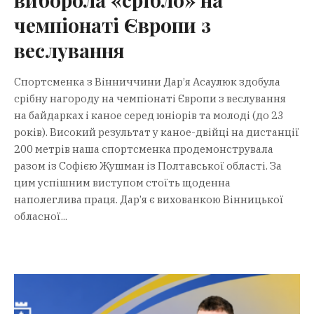
чемпіонаті Європи з
веслування
Спортсменка з Вінниччини Дар’я Асаулюк здобула
срібну нагороду на чемпіонаті Європи з веслування
на байдарках і каное серед юніорів та молоді (до 23
років). Високий результат у каное-двійці на дистанції
200 метрів наша спортсменка продемонструвала
разом із Софією Жушман із Полтавської області. За
цим успішним виступом стоїть щоденна
наполеглива праця. Дар’я є вихованкою Вінницької
обласної...