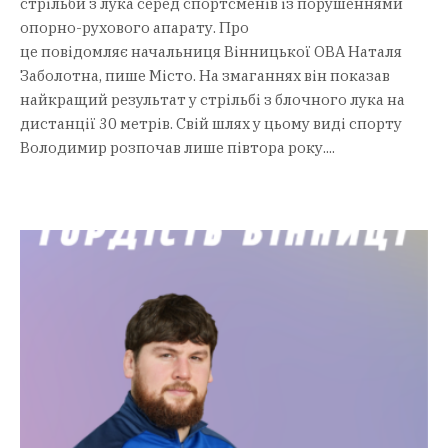
стрільби з лука серед спортсменів із порушеннями
опорно-рухового апарату. Про
це повідомляє начальниця Вінницької ОВА Наталя
Заболотна, пише Місто. На змаганнях він показав
найкращий результат у стрільбі з блочного лука на
дистанції 30 метрів. Свій шлях у цьому виді спорту
Володимир розпочав лише півтора року....