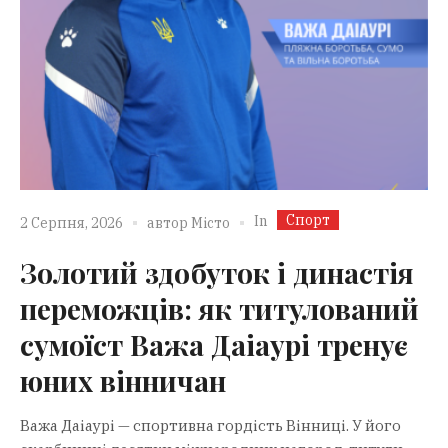
Спорт
In
2 Серпня, 2026
автор
Місто
Золотий здобуток і династія
переможців: як титулований
сумоїст Важа Даіаурі тренує
юних вінничан
Важа Даіаурі — спортивна гордість Вінниці. У його