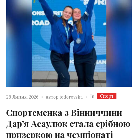
Спорт
In
28 Липня, 2026
автор
todorovska
Спортсменка з Вінниччини
Дар’я Асаулюк стала срібною
призеркою на чемпіонаті