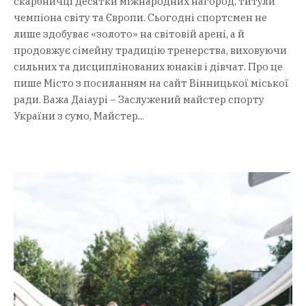
скарбничці десятки міжнародних нагород, титули
чемпіона світу та Європи. Сьогодні спортсмен не
лише здобуває «золото» на світовій арені, а й
продовжує сімейну традицію тренерства, виховуючи
сильних та дисциплінованих юнаків і дівчат. Про це
пише Місто з посиланням на сайт Вінницької міської
ради. Важа Даіаурі – Заслужений майстер спорту
України з сумо, Майстер...