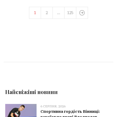
1
2
…
125
Найсвіжіші новини
6 СЕРПНЯ, 2026
Спортивна гордість Вінниці:
хокеїст на траві Владислав