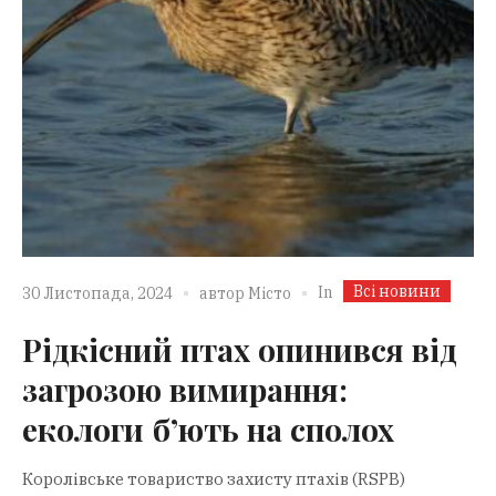
Всі новини
In
30 Листопада, 2024
автор
Місто
Рідкісний птах опинився від
загрозою вимирання:
екологи б’ють на сполох
Королівське товариство захисту птахів (RSPB)