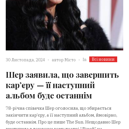
Всі новини
In
30 Листопада, 2024
автор
Місто
Шер заявила, що завершить
кар’єру — її наступний
альбом буде останнім
78-річна співачка Шер оголосила, що збирається
закінчити кар’єру, а її наступний альбом, ймовірно,
буде останнім. Про це пише The Sun. Нещодавно Шер
виступила в лондонському театрі “Ліцей” на