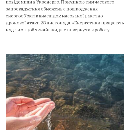
повідомили в Укренерго. Причиною тимчасового
запровадження обмежень є пошкодження
енергооб’єктів внаслідок масованої ракетно-
дронової атаки 28 листопада. «Енергетики працюють
над тим, щоб якнайшвидше повернути в роботу...