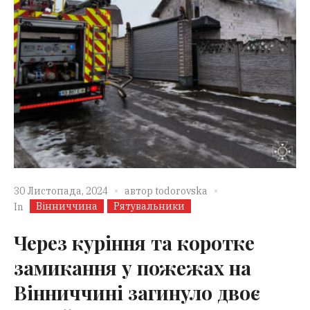
30 Листопада, 2024
автор
todorovska
Вінниччина
Рятувальники
In
Через куріння та коротке
замикання у пожежах на
Вінниччині загинуло двоє