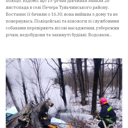
поліції. Відомо, що 15-річна дівчинка зникла 26
листопада в селі Печера Тульчинського району.
Востаннє її бачили о 16.30, вона вийшла з дому та не
повернулась. Поліцейські та кінологи зі службовими
собаками перевіряють лісові насадження, узбережжя
річки, недобудови та закинуті будівлі. Водолази...