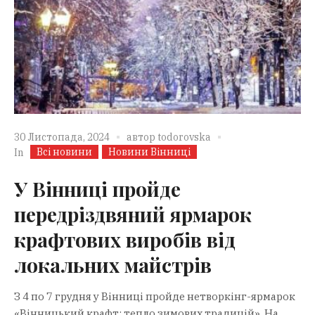
30 Листопада, 2024
автор
todorovska
Всі новини
Новини Вінниці
In
У Вінниці пройде
передріздвяний ярмарок
крафтових виробів від
локальних майстрів
З 4 по 7 грудня у Вінниці пройде нетворкінг-ярмарок
«Вінницький крафт: тепло зимових традицій». На