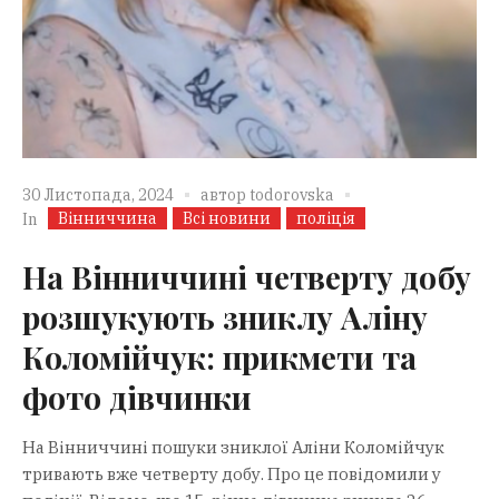
30 Листопада, 2024
автор
todorovska
Вінниччина
Всі новини
поліція
In
На Вінниччині четверту добу
розшукують зниклу Аліну
Коломійчук: прикмети та
фото дівчинки
На Вінниччині пошуки зниклої Аліни Коломійчук
тривають вже четверту добу. Про це повідомили у