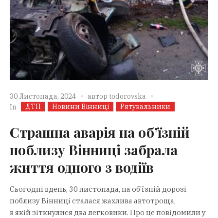
30 Листопада, 2024
автор
todorovska
ДТП
Новини Вінниці
Рятувальники
In
Страшна аварія на об’їзній
поблизу Вінниці забрала
життя одного з водіїв
Сьогодні вдень, 30 листопада, на об’їзній дорозі
поблизу Вінниці сталася жахлива автотроща,
в якій зіткнулися два легковики. Про це повідомили у