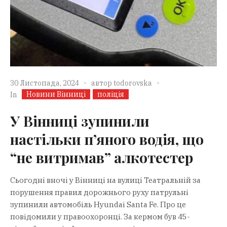
30 Листопада, 2024
автор
todorovska
Новини Вінниці
поліція
In
У Вінниці зупинили
настільки п’яного водія, що
“не витримав” алкотестер
Сьогодні вночі у Вінниці на вулиці Театральній за
порушення правил дорожнього руху патрульні
зупинили автомобіль Hyundai Santa Fe. Про це
повідомили у правоохоронці. За кермом був 45-