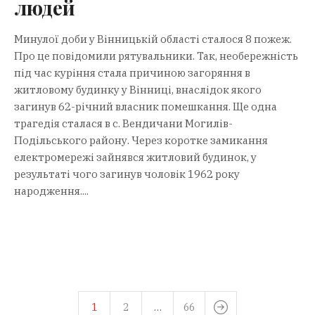
людей
Минулої доби у Вінницькій області сталося 8 пожеж.
Про це повідомили рятувальники. Так, необережність
під час куріння стала причиною загоряння в
житловому будинку у Вінниці, внаслідок якого
загинув 62-річний власник помешкання. Ще одна
трагедія сталася в с. Вендичани Могилів-
Подільського району. Через коротке замикання
електромережі зайнявся житловий будинок, у
результаті чого загинув чоловік 1962 року
народження....
1
2
…
66