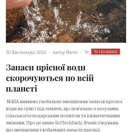
Всі новини
In
30 Листопада, 2024
автор
Місто
Запаси прісної води
скорочуються по всій
планеті
NASA виявило глобальне зменшення запасів прісної
води на суші і під землею, що пов’язано з посухами,
сільськогосподарським попитом та кліматичними
змінами. Про це пише SciTechDaily. Вчені з’ясували,
що зменшення глобальних запасів прісної