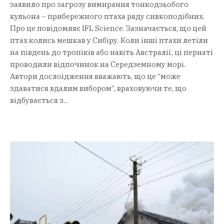
заявило про загрозу вимирання тонкодзьобого
кульона – прибережного птаха ряду сивкоподібних.
Про це повідомляє IFL Science. Зазначається, що цей
птах колись мешкав у Сибіру. Коли інші птахи летіли
на південь до тропіків або навіть Австралії, ці пернаті
проводили відпочинок на Середземному морі.
Автори дослоідження вважають, що це “може
здаватися вдалим вибором”, враховуючи те, що
відбувається з...