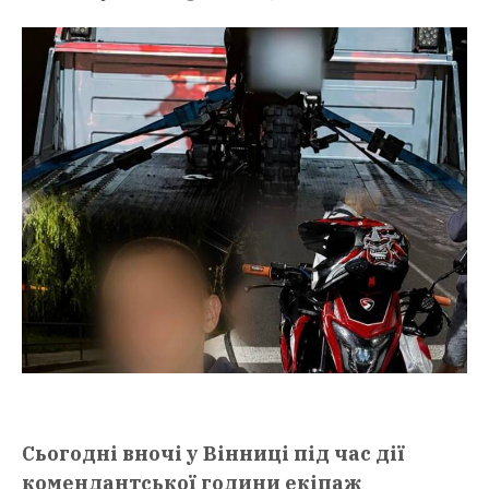
Сьогодні вночі у Вінниці під час дії
комендантської години екіпаж