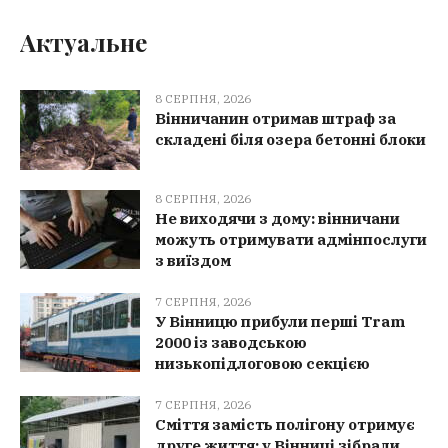
Актуальне
8 СЕРПНЯ, 2026
Вінничанин отримав штраф за
складені біля озера бетонні блоки
8 СЕРПНЯ, 2026
Не виходячи з дому: вінничани
можуть отримувати адмінпослуги
з виїздом
7 СЕРПНЯ, 2026
У Вінницю прибули перші Tram
2000 із заводською
низькопідлоговою секцією
7 СЕРПНЯ, 2026
Сміття замість полігону отримує
друге життя: у Вінниці зібрали