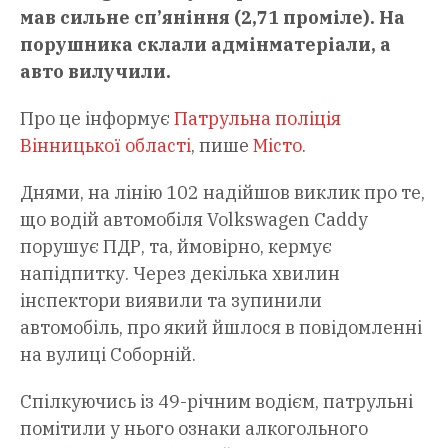
мав сильне сп’яніння (2,71 проміле). На
порушника склали адмінматеріали, а
авто вилучили.
Про це інформує
Патрульна поліція
Вінницької області
, пише
Місто
.
Днями, на лінію 102 надійшов виклик про те,
що водій автомобіля Volkswagen Caddy
порушує ПДР, та, ймовірно, кермує
напідпитку. Через декілька хвилин
інспектори виявили та зупинили
автомобіль, про який йшлося в повідомленні
на вулиці Соборній.
Спілкуючись із 49-річним водієм, патрульні
помітили у нього ознаки алкогольного