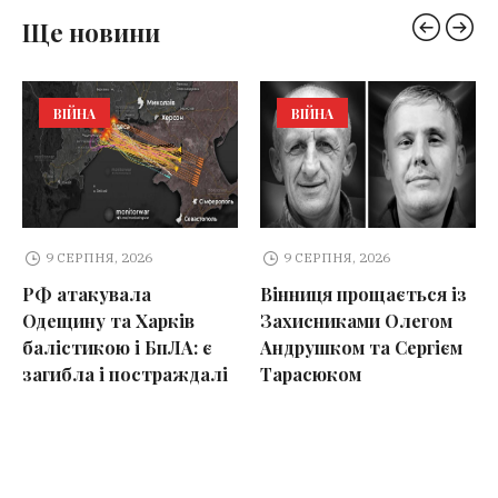
Ще новини
ВІЙНА
ВІЙНА
9 СЕРПНЯ, 2026
9 СЕРПНЯ, 2026
РФ атакувала
Вінниця прощається із
Одещину та Харків
Захисниками Олегом
балістикою і БпЛА: є
Андрушком та Сергієм
загибла і постраждалі
Тарасюком