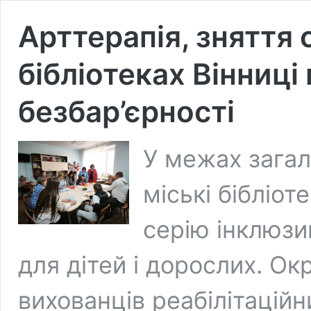
Арттерапія, зняття 
бібліотеках Вінниц
безбар’єрності
У межах загал
міські бібліот
серію інклюзи
для дітей і дорослих. Ок
вихованців реабілітаційн