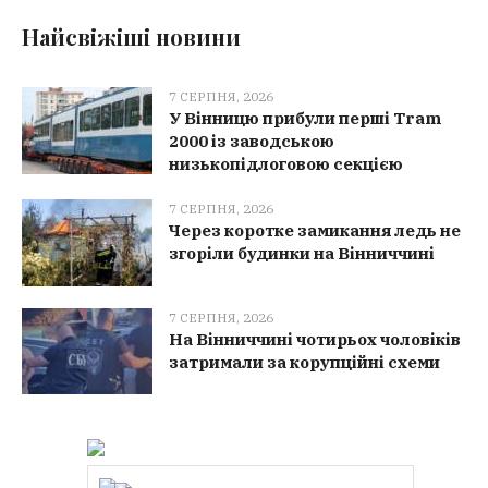
Найсвіжіші новини
7 СЕРПНЯ, 2026
У Вінницю прибули перші Tram
2000 із заводською
низькопідлоговою секцією
7 СЕРПНЯ, 2026
Через коротке замикання ледь не
згоріли будинки на Вінниччині
7 СЕРПНЯ, 2026
На Вінниччині чотирьох чоловіків
затримали за корупційні схеми