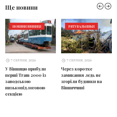
Ще новини
НОВИНИ ВІННИЦІ
РЯТУВАЛЬНИКИ
7 СЕРПНЯ, 2026
7 СЕРПНЯ, 2026
У Вінницю прибули
Через коротке
перші Tram 2000 із
замикання ледь не
заводською
згоріли будинки на
низькопідлоговою
Вінниччині
секцією