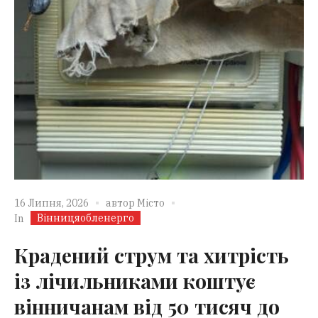
16 Липня, 2026
автор
Місто
Вінницяобленерго
In
Крадений струм та хитрість
із лічильниками коштує
вінничанам від 50 тисяч до