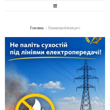
Головна
Вінницяобленерго