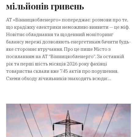
мільйонів гривень
АТ «Вінницяобленерго» попереджає: розмови про те,
що крадіжку електрики неможливо виявити — це міф.
Новітнє обладнання та щоденний моніторинг
балансу мережі дозволяють енергетикам бачити будь-
яке стороннє втручання. Про це пише Місто з
посиланням на АТ “Вінницяобленерго”. За останній
рік та перші шість місяців 2026 року фахівці
товариства склали вже 745 актів про порушення.
Схеми обходу лічильників знаходять всюди:...