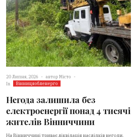
20 Липня, 2026
автор
Місто
Вінницяобленерго
In
Негода залишила без
електроенергії понад 4 тисячі
жителів Вінниччини
На Вінниччині триває ліквідація наслідків негоди,