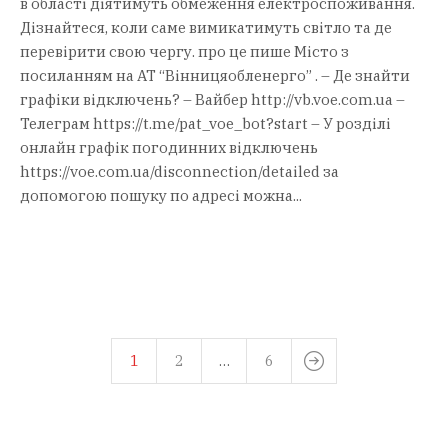
в області діятимуть обмеження електроспоживання.
Дізнайтеся, коли саме вимикатимуть світло та де
перевірити свою чергу. про це пише Місто з
посиланням на АТ “Вінницяобленерго” . – Де знайти
графіки відключень? – Вайбер http://vb.voe.com.ua –
Телеграм https://t.me/pat_voe_bot?start – У розділі
онлайн графік погодинних відключень
https://voe.com.ua/disconnection/detailed за
допомогою пошуку по адресі можна...
1
2
…
6