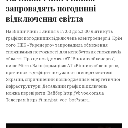
запровадять погодинні
відключення світла
На Вінниччині 1 липня з 17:00 до 22:00 діятимуть
графіки погодинних відключень електроенергії. Крім
того, НЕК «Укренерго» запровадила обмеження
споживання потужності для непобутових споживачів
області. Про це повідомляє АТ “Вінницяобленерго”,
пише Місто. За інформацією АТ «Вінницяобленерго»,
причиною є дефіцит потужності в енергосистемі
України, спричинений пошкодженням енергетичної
інфраструктури. Детальний графік відключень
можна перевірити: Вайбер http://vb.voe.com.ua
Телеграм https://t.me/pat_voe_bot?start...