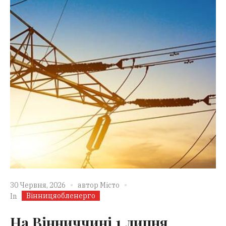
30 Червня, 2026
автор
Місто
Вінницяобленерго
In
На Вінниччині 1 липня