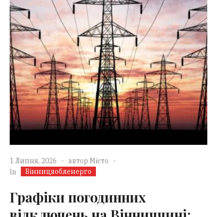
1 Липня, 2026
автор
Місто
Вінницяобленерго
In
Графіки погодинних
відключень на Вінниччині: