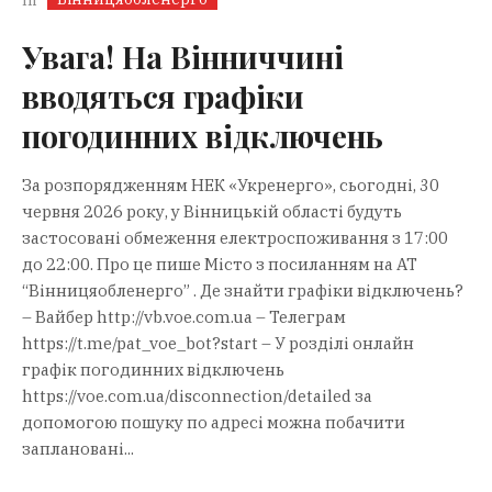
In
Увага! На Вінниччині
вводяться графіки
погодинних відключень
За розпорядженням НЕК «Укренерго», сьогодні, 30
червня 2026 року, у Вінницькій області будуть
застосовані обмеження електроспоживання з 17:00
до 22:00. Про це пише Місто з посиланням на АТ
“Вінницяобленерго” . Де знайти графіки відключень?
– Вайбер http://vb.voe.com.ua – Телеграм
https://t.me/pat_voe_bot?start – У розділі онлайн
графік погодинних відключень
https://voe.com.ua/disconnection/detailed за
допомогою пошуку по адресі можна побачити
заплановані...