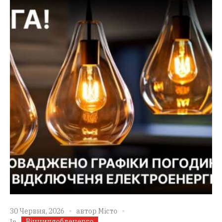
30 Червня, 2026
автор
Місто
Вінницяобленерго