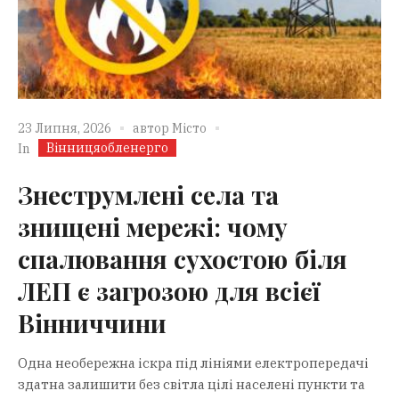
23 Липня, 2026
автор
Місто
Вінницяобленерго
In
Знеструмлені села та
знищені мережі: чому
спалювання сухостою біля
ЛЕП є загрозою для всієї
Вінниччини
Одна необережна іскра під лініями електропередачі
здатна залишити без світла цілі населені пункти та