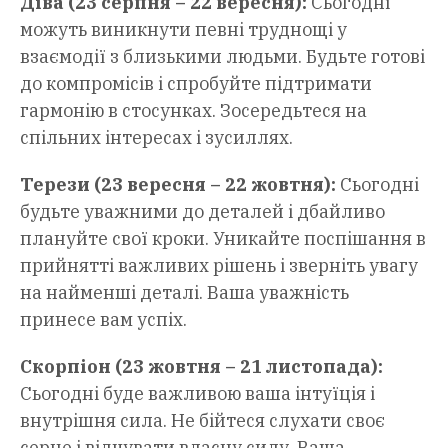
Діва (23 серпня – 22 вересня):
Сьогодні
можуть виникнути певні труднощі у
взаємодії з близькими людьми. Будьте готові
до компромісів і спробуйте підтримати
гармонію в стосунках. Зосередьтеся на
спільних інтересах і зусиллях.
Терези (23 вересня – 22 жовтня):
Сьогодні
будьте уважними до деталей і дбайливо
плануйте свої кроки. Уникайте поспішання в
прийнятті важливих рішень і зверніть увагу
на найменші деталі. Ваша уважність
принесе вам успіх.
Скорпіон (23 жовтня – 21 листопада):
Сьогодні буде важливою ваша інтуїція і
внутрішня сила. Не бійтеся слухати своє
серце і відчувати власну силу. Ваша