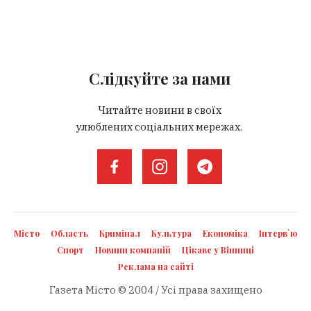
Слідкуйте за нами
Читайте новини в своїх
улюблених соціальних мережах.
Місто
Область
Кримінал
Культура
Економіка
Інтерв`ю
Спорт
Новини компаній
Цікаве у Вінниці
Реклама на сайті
Газета Місто © 2004 / Усі права захищено