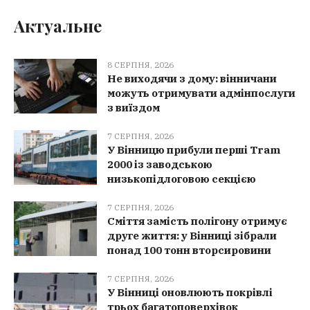
Актуальне
8 СЕРПНЯ, 2026
Не виходячи з дому: вінничани
можуть отримувати адмінпослуги
з виїздом
7 СЕРПНЯ, 2026
У Вінницю прибули перші Tram
2000 із заводською
низькопідлоговою секцією
7 СЕРПНЯ, 2026
Сміття замість полігону отримує
друге життя: у Вінниці зібрали
понад 100 тонн вторсировини
7 СЕРПНЯ, 2026
У Вінниці оновлюють покрівлі
трьох багатоповерхівок