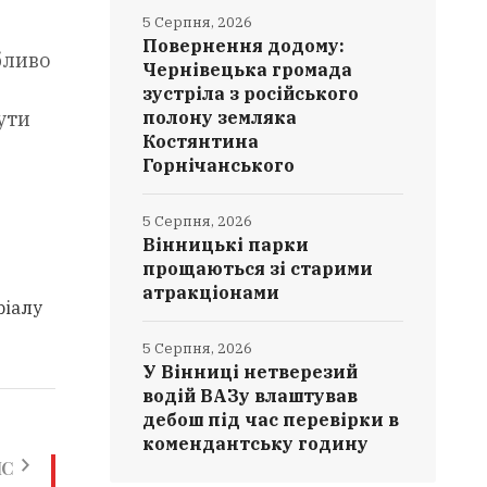
5 Серпня, 2026
Повернення додому:
бливо
Чернівецька громада
зустріла з російського
ути
полону земляка
Костянтина
Горнічанського
5 Серпня, 2026
Вінницькі парки
прощаються зі старими
атракціонами
ріалу
5 Серпня, 2026
У Вінниці нетверезий
водій ВАЗу влаштував
дебош під час перевірки в
комендантську годину
ИС