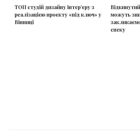
ТОП студій дизайну інтер’єру з
Відкинутий
реалізацією проєкту «під ключ» у
можуть зни
Вінниці
закликаємо
спеку