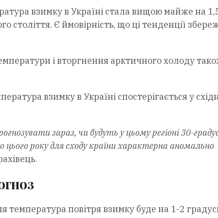
ература взимку в Україні стала вищою майже на 1,
го століття. Є ймовірність, що ці тенденції збере
температури і вторгнення арктичного холоду так
ература взимку в Україні спостерігається у схід
рогнозувати зараз, чи будуть у цьому регіоні 30-граду
що цього року для сходу країни характерна аномально
фахівець.
огноз
я температура повітря взимку буде на 1-2 градус