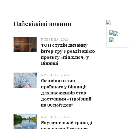
Найсвіжіші новини
5 СЕРПНЯ, 2026
ТОП студій дизайну
інтер’єру з реалізацією
проєкту «під ключ» у
Вінниці
5 СЕРПНЯ, 2026
Як змінити тип
проїзного у Вінниці:
для пасажирів став
доступним «Проїзний
на 80 поїздок»
5 СЕРПНЯ, 2026
Якушинецькій громаді
повернули 3 гектари