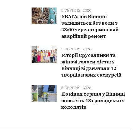
Якушинецькій громаді повернули 3
Поверне
5 СЕРПНЯ, 2026
гектари земель водного фонду,
громада 
УВАГА: пів Вінниці
незаконно відданих у приватну
полону 
залишиться без води з
власність
Горніча
23:00 через терміновий
аварійний ремонт
5 СЕРПНЯ, 2026
Історії Єрусалимки та
жіночі голоси міста: у
Вінниці відзначили 12
творців нових екскурсій
5 СЕРПНЯ, 2026
До кінця серпня у Вінниці
оновлять 18 громадських
колодязів