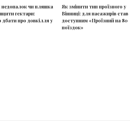
 недопалок чи пляшка
Як змінити тип проїзного у
щити гектари:
Вінниці: для пасажирів став
 дбати про довкілля у
доступним «Проїзний на 80
поїздок»