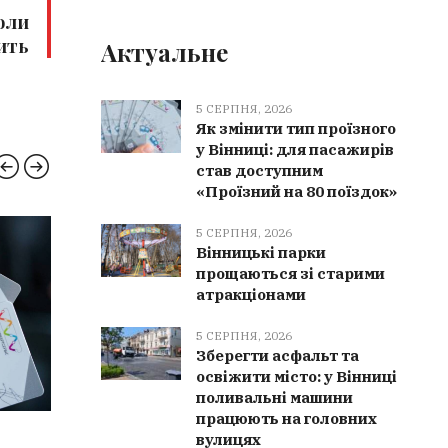
оли
ить
Актуальне
5 СЕРПНЯ, 2026
Як змінити тип проїзного
у Вінниці: для пасажирів
став доступним
«Проїзний на 80 поїздок»
5 СЕРПНЯ, 2026
ВІННИЧЧИНА
ВІЙНА
Вінницькі парки
прощаються зі старими
атракціонами
5 СЕРПНЯ, 2026
Зберегти асфальт та
освіжити місто: у Вінниці
поливальні машини
працюють на головних
5 СЕРПНЯ, 2026
5 СЕРПН
вулицях