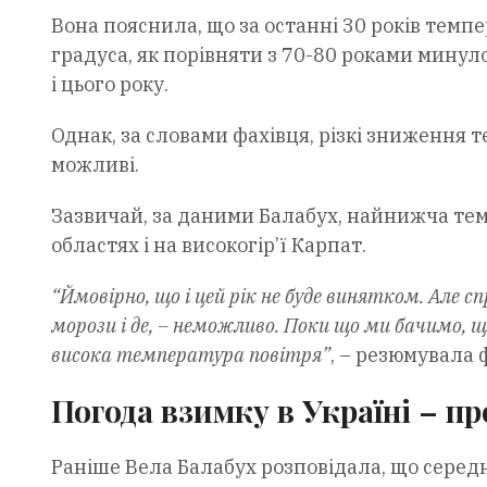
Вона пояснила, що за останні 30 років темп
градуса, як порівняти з 70-80 роками минуло
і цього року.
Однак, за словами фахівця, різкі зниження 
можливі.
Зазвичай, за даними Балабух, найнижча темп
областях і на високогір’ї Карпат.
“Ймовірно, що і цей рік не буде винятком. Але сп
морози і де, – неможливо. Поки що ми бачимо, 
висока температура повітря”
, – резюмувала 
Погода взимку в Україні – пр
Раніше Вела Балабух розповідала, що середн