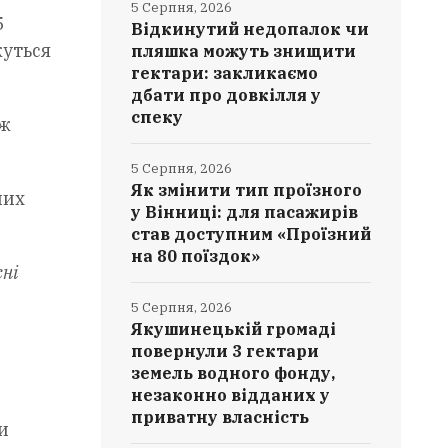
5 Серпня, 2026
5
Відкинутий недопалок чи
жуться
пляшка можуть знищити
гектари: закликаємо
дбати про довкілля у
спеку
ож
5 Серпня, 2026
Як змінити тип проїзного
них
у Вінниці: для пасажирів
став доступним «Проїзний
на 80 поїздок»
сні
5 Серпня, 2026
Якушинецькій громаді
повернули 3 гектари
земель водного фонду,
незаконно відданих у
приватну власність
и