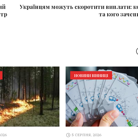
ий
Українцям можуть скоротити виплати: к
нтр
та кого зачеп
НОВИНИ ВІННИЦІ
2026
5 СЕРПНЯ, 2026