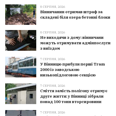
8 СЕРПНЯ, 2026
Вінничанин отримав штраф за
складені біля озера бетонні блоки
8 СЕРПНЯ, 2026
Не виходячи з дому: вінничани
можуть отримувати адмінпослуги
з виїздом
7 СЕРПНЯ, 2026
У Вінницю прибули перші Tram
2000 із заводською
низькопідлоговою секцією
7 СЕРПНЯ, 2026
Сміття замість полігону отримує
друге життя: у Вінниці зібрали
понад 100 тонн вторсировини
7 СЕРПНЯ, 2026