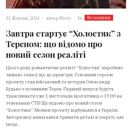
Всі новини
In
31 Жовтня, 2024
автор
Місто
Завтра стартує “Холостяк” з
Тереном: що відомо про
новий сезон реаліті
Цього року романтичне реаліті “Холостяк” наробило
чимало галасу ще до прем’єри. Головним героєм
проекту став військовий та ветеран Олександр
Будько з позивним Терен. Перший випуск будуть
транслювати уже 1 листопада щоп’ятниці о 19:00 на
телеканалі СТБ! Що відомо про новий сезон
“Холостяка” Зйомки проекту відбувалися в Україні.
Автори шоу намагалися тримати деталі в секреті, але
іноді...