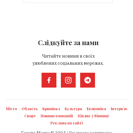
Слідкуйте за нами
Читайте новини в своїх
улюблених соціальних мережах.
Місто
Область
Кримінал
Культура
Економіка
Інтерв`ю
Спорт
Новини компаній
Цікаве у Вінниці
Реклама на сайті
Газета Місто © 2004 / Усі права захищено