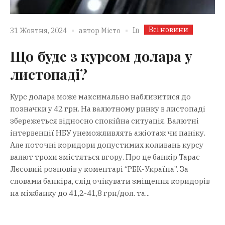
Всі новини
In
31 Жовтня, 2024
автор
Місто
Що буде з курсом долара у
листопаді?
Курс долара може максимально наблизитися до
позначки у 42 грн. На валютному ринку в листопаді
збережеться відносно спокійна ситуація. Валютні
інтервенції НБУ унеможливлять ажіотаж чи паніку.
Але поточні коридори допустимих коливань курсу
валют трохи змістяться вгору. Про це банкір Тарас
Лєсовий розповів у коментарі “РБК-Україна”. За
словами банкіра, слід очікувати зміщення коридорів
на міжбанку до 41,2-41,8 грн/дол. та...