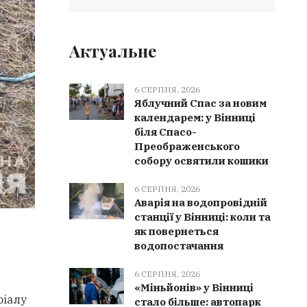
Актуальне
6 СЕРПНЯ, 2026
Яблучний Спас за новим
календарем: у Вінниці
біля Спасо-
Преображенського
собору освятили кошики
6 СЕРПНЯ, 2026
Аварія на водопровідній
станції у Вінниці: коли та
як повернеться
водопостачання
6 СЕРПНЯ, 2026
«Міньйонів» у Вінниці
ріалу
стало більше: автопарк