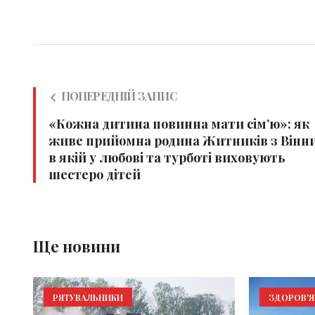
ПОПЕРЕДНІЙ ЗАПИС
«Кожна дитина повинна мати сім’ю»: як
живе прийомна родина Житників з Вінни
в якій у любові та турботі виховують
шестеро дітей
Ще новини
РЯТУВАЛЬНИКИ
ЗДОРОВ'Я