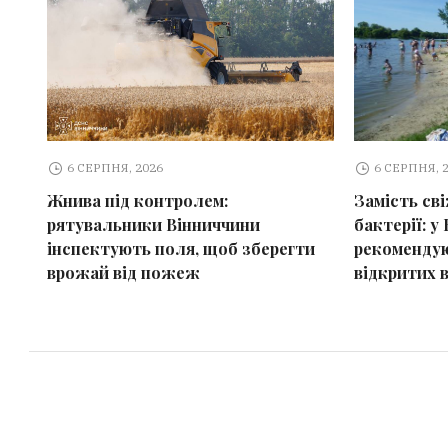
6 СЕРПНЯ, 2026
6 СЕРПНЯ, 
Жнива під контролем:
Замість св
рятувальники Вінниччини
бактерії: у 
інспектують поля, щоб зберегти
рекомендую
врожай від пожеж
відкритих 