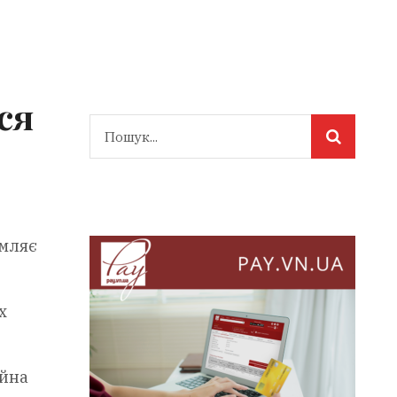
ся
омляє
х
айна