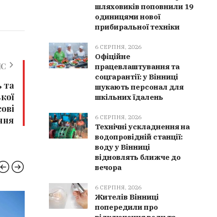
шляховиків поповнили 19
одиницями нової
прибиральної техніки
6 СЕРПНЯ, 2026
Офіційне
ИС
працевлаштування та
соцгарантії: у Вінниці
ь та
шукають персонал для
ької
шкільних їдалень
ові
6 СЕРПНЯ, 2026
ння
Технічні ускладнення на
водопровідній станції:
воду у Вінниці
відновлять ближче до
вечора
6 СЕРПНЯ, 2026
Жителів Вінниці
КУЛЬТУРА
ВІНН
попередили про