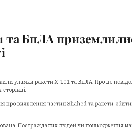
1 та БпЛА приземлили
і
ежили уламки ракети Х-101 та БпЛА. Про це повід
-сторінці.
ня про виявлення частин Shahed та ракети, збити
онована. Постраждалих людей чи пошкодження м