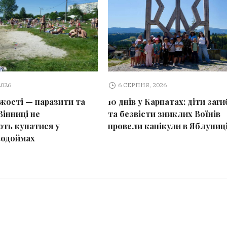
2026
6 СЕРПНЯ, 2026
іжості — паразити та
10 днів у Карпатах: діти заг
Вінниці не
та безвісти зниклих Воїнів
ть купатися у
провели канікули в Яблуниц
водоймах