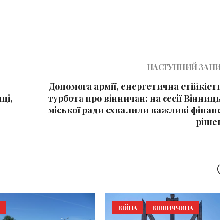
НАСТУПНИЙ ЗАП
Допомога армії, енергетична стійкіст
ці,
турбота про вінничан: на сесії Вінниц
міської ради схвалили важливі фінанс
ріше
ВІЙНА
ВІННИЧЧИНА