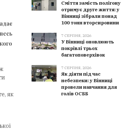
Сміття замість полігону
отримує друге життя: у
Вінниці зібрали понад
надає
100 тонн вторсировини
весь
7 СЕРПНЯ, 2026
У Вінниці оновлюють
кого
покрівлі трьох
багатоповерхівок
ож
7 СЕРПНЯ, 2026
Як діяти під час
ти
небезпеки: у Вінниці
провели навчання для
е, як
голів ОСББ
ької