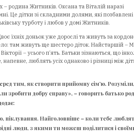
х – родина Житників. Оксана та Віталій наразі
ні. Це дітки зі складними долями, які позбавлені
ківську турботу і любов у домі Житників.
Двоє їхніх доньок уже дорослі та живуть за кордон
ло: там живуть ще шестеро діток. Найстаршій – Ма
кторії – усього п’ять. Батьки зізнаються, що інко
е, напевне, люблять усіх однаково і різниці між ді
еред тим, як створити прийомну сім’ю. Розуміли
ли зробити добру справу», – говорить батько ро
одає:
ю, піклування. Найголовніше – коли тебе люблят
ідні люди, з якими ти можеш поділитися і своїм