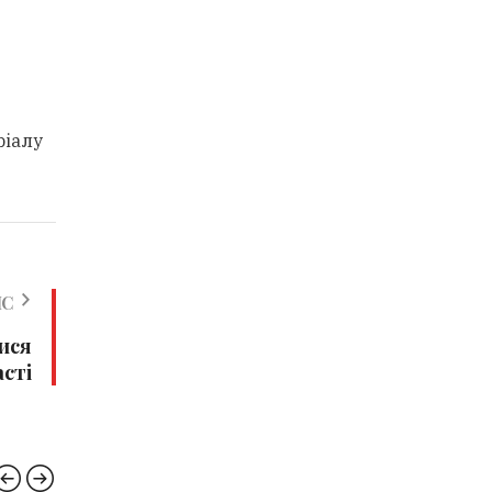
ріалу
ИС
ися
асті