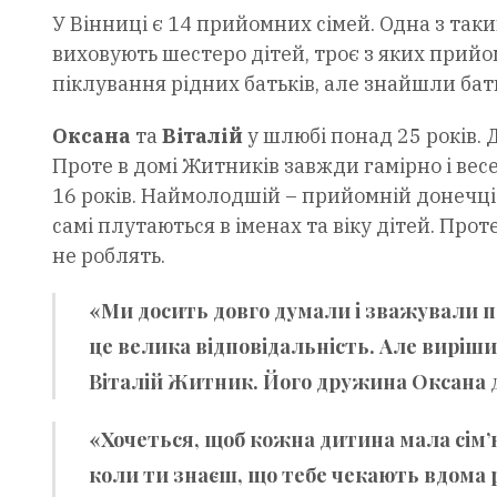
У Вінниці є 14 прийомних сімей. Одна з таки
виховують шестеро дітей, троє з яких прийом
піклування рідних батьків, але знайшли бать
Оксана
та
Віталій
у шлюбі понад 25 років. 
Проте в домі Житників завжди гамірно і весе
16 років. Наймолодшій – прийомній донечці Ві
самі плутаються в іменах та віку дітей. Прот
не роблять.
«Ми досить довго думали і зважували п
це велика відповідальність. Але виріши
Віталій Житник. Його дружина Оксана д
«Хочеться, щоб кожна дитина мала сім’
коли ти знаєш, що тебе чекають вдома р