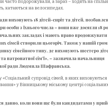
и часто подорожували, а зараз – ходять на спільн
ь, катаються на велосипедах.
ади виховують 18 дітей-сиріт та дітей, позбавле
и особи з їхнього числа – вони вже досягли 18 рок
авчальних закладах і мають право продовжувати
их сімей створили цьогоріч. Також у нашій грома
инку сімейного типу, де виховують шестеро діте
та патронатної сім’ї», – зазначила начальниця
ької ради
Людмила Шафранська
.
«Соціальний супровід сімей, в яких виховуються 
лування» у Вінницькому міському центрі соціальни
 давно, коли вони ще були кандидатами у прий