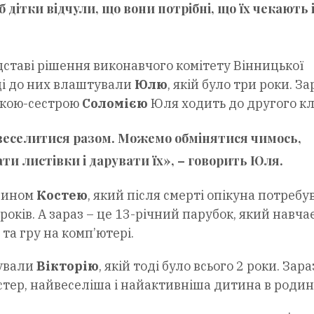
дітки відчули, що вони потрібні, що їх чекають 
ставі рішення виконавчого комітету Вінницької
оді до них влаштували
Юлю
, якій було три роки. За
іткою-сестрою
Соломією
Юля ходить до другого кл
веселитися разом. Можемо обмінятися чимось,
и листівки і дарувати їх», – говорить Юля.
 сином
Костею
, який після смерті опікуна потребу
років. А зараз – це 13-річний парубок, який навча
та гру на комп’ютері.
тували
Вікторію
, якій тоді було всього 2 роки. Зара
 сестер, найвеселіша і найактивніша дитина в родині