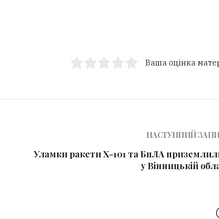
Ваша оцінка мате
НАСТУПНИЙ ЗАП
Уламки ракети Х-101 та БпЛА приземлил
у Вінницькій обл