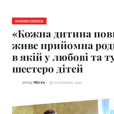
НОВИНИ ВІННИЦІ
«Кожна дитина пови
живе прийомна род
в якій у любові та 
шестеро дітей
Місто
автор
30 БЕРЕЗНЯ, 2024