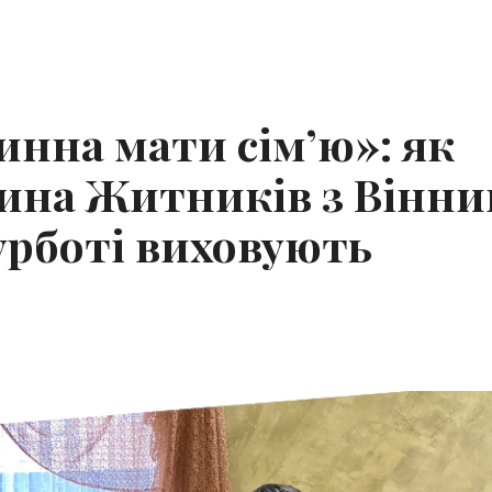
нна мати сім’ю»: як
ина Житників з Вінниц
турботі виховують