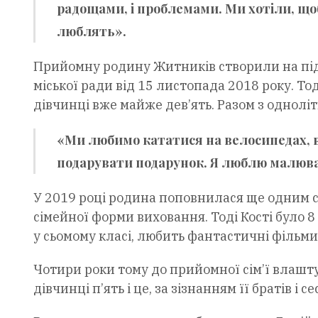
радощами, і проблемами. Ми хотіли, щоб 
люблять».
Прийомну родину Житників створили на під
міської ради від 15 листопада 2018 року. Т
дівчинці вже майже дев’ять. Разом з однол
«Ми любимо кататися на велосипедах, 
подарувати подарунок. Я люблю малюват
У 2019 році родина поповнилася ще одним
сімейної форми виховання. Тоді Кості було 8 
у сьомому класі, любить фантастичні фільми 
Чотири роки тому до прийомної сім’ї влаш
дівчинці п’ять і це, за зізнанням її братів і