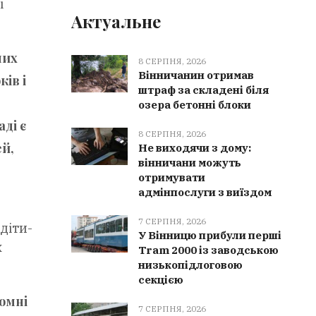
і
Актуальне
них
8 СЕРПНЯ, 2026
Вінничанин отримав
ів і
штраф за складені біля
озера бетонні блоки
ді є
8 СЕРПНЯ, 2026
й,
Не виходячи з дому:
вінничани можуть
отримувати
адмінпослуги з виїздом
7 СЕРПНЯ, 2026
діти-
У Вінницю прибули перші
х
Tram 2000 із заводською
низькопідлоговою
секцією
омні
7 СЕРПНЯ, 2026