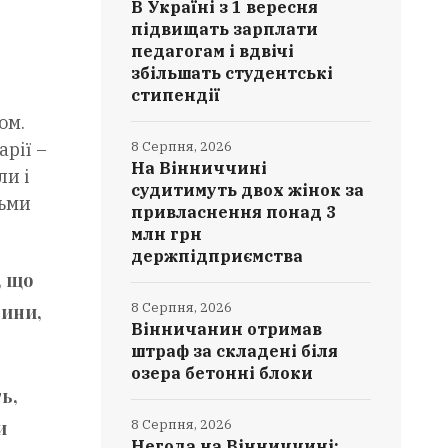
В Україні з 1 вересня
підвищать зарплати
педагогам і вдвічі
збільшать студентські
стипендії
ом.
рії –
8 Серпня, 2026
На Вінниччині
ли і
судитимуть двох жінок за
тьми
привласнення понад 3
млн грн
держпідприємства
, що
8 Серпня, 2026
дини,
Вінничанин отримав
штраф за складені біля
озера бетонні блоки
ь,
и
8 Серпня, 2026
Негода на Вінниччині: