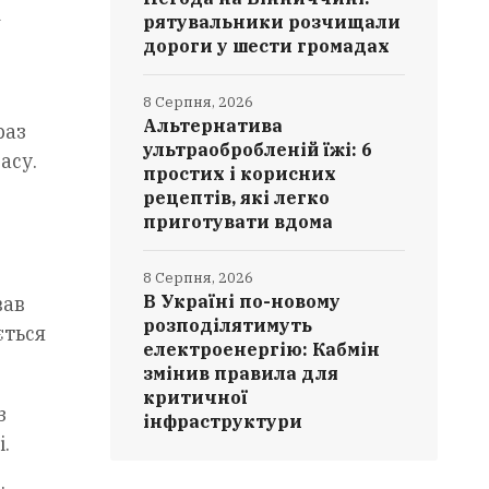
і
рятувальники розчищали
дороги у шести громадах
8 Серпня, 2026
Альтернатива
раз
ультраобробленій їжі: 6
асу.
простих і корисних
рецептів, які легко
приготувати вдома
8 Серпня, 2026
В Україні по-новому
вав
розподілятимуть
ється
електроенергію: Кабмін
змінив правила для
критичної
з
інфраструктури
.