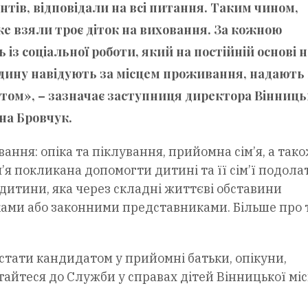
нтів, відповідали на всі питання. Таким чином,
же взяли троє діток на виховання. За кожною
із соціальної роботи, який на постійній основі 
дину навідують за місцем проживання, надають 
том», – зазначає заступниця директора Вінниць
на Бровчук
.
ання: опіка та піклування, прийомна сім’я, а так
’я покликана допомогти дитині та її сім’ї подола
дитини, яка через складні життєві обставини
ами або законними представниками. Більше про т
стати кандидатом у прийомні батьки, опікуни,
тайтеся до Служби у справах дітей Вінницької міс