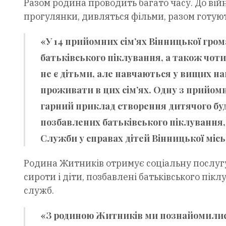
Разом родина проводить багато часу. До війн
прогулянки, дивляться фільми, разом готуют
«У 14 прийомних сім’ях Вінницької гром
батьківського піклування, а також чотир
не є дітьми, але навчаються у вищих н
проживати в цих сім’ях. Одну з прийомн
гарний приклад створення дитячого буд
позбавлених батьківського піклування, 
Служби у справах дітей Вінницької міс
Родина Житників отримує соціальну послугу 
сироти і діти, позбавлені батьківського пік
служб.
«З родиною Житників ми познайомилися