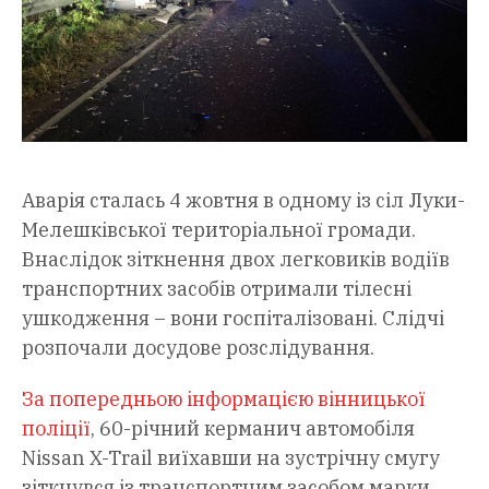
Аварія сталась 4 жовтня в одному із сіл Луки-
Мелешківської територіальної громади.
Внаслідок зіткнення двох легковиків водіїв
транспортних засобів отримали тілесні
ушкодження – вони госпіталізовані. Слідчі
розпочали досудове розслідування.
За попередньою інформацією вінницької
поліції
, 60-річний керманич автомобіля
Nissan X-Trail виїхавши на зустрічну смугу
зіткнувся із транспортним засобом марки