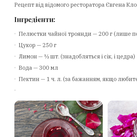
Рецепт від відомого ресторатора Євгена К
Інгредієнти:
Пелюстки чайної троянди — 200 г (лише по
Цукор — 250 г
Лимон — ½ шт. (знадобляться і сік, і цедра)
Вода — 300 мл
Пектин — 1 ч. л. (за бажанням, якщо любит