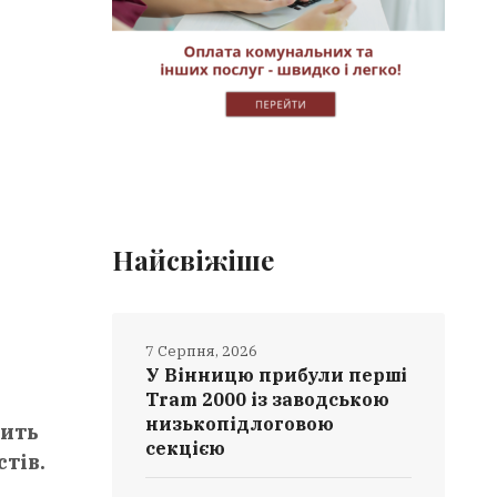
Найсвіжіше
7 Серпня, 2026
У Вінницю прибули перші
Tram 2000 із заводською
низькопідлоговою
дить
секцією
тів.