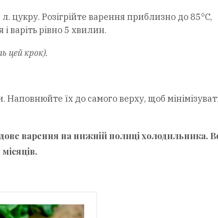
 л. цукру. Розігрійте варення приблизно до 85°C,
і варіть рівно 5 хвилин.
ь цей крок).
и. Наповнюйте їх до самого верху, щоб мінімізува
дове варення на нижній полиці холодильника. В
 місяців.