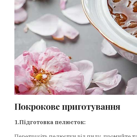
Покрокове приготування
1.Підготовка пелюсток:
Перетрусіть пелюстки від пилу, промийте 