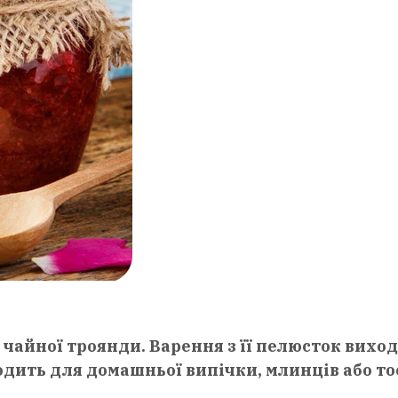
 чайної троянди. Варення з її пелюсток вихо
дить для домашньої випічки, млинців або тос