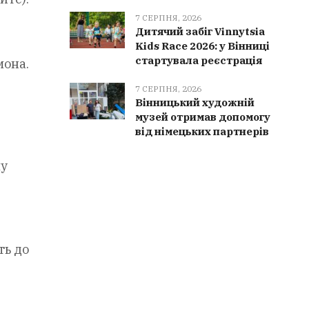
7 СЕРПНЯ, 2026
Дитячий забіг Vinnytsia
Kids Race 2026: у Вінниці
стартувала реєстрація
мона.
7 СЕРПНЯ, 2026
Вінницький художній
музей отримав допомогу
від німецьких партнерів
му
ть до