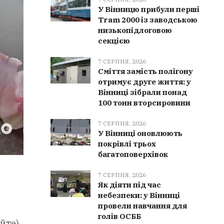
У Вінницю прибули перші
Tram 2000 із заводською
низькопідлоговою
секцією
7 СЕРПНЯ, 2026
Сміття замість полігону
отримує друге життя: у
Вінниці зібрали понад
100 тонн вторсировини
7 СЕРПНЯ, 2026
У Вінниці оновлюють
покрівлі трьох
багатоповерхівок
7 СЕРПНЯ, 2026
Як діяти під час
небезпеки: у Вінниці
провели навчання для
голів ОСББ
йте).