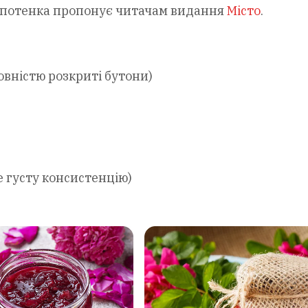
лопотенка пропонує читачам видання
Місто
.
вністю розкриті бутони)
е густу консистенцію)