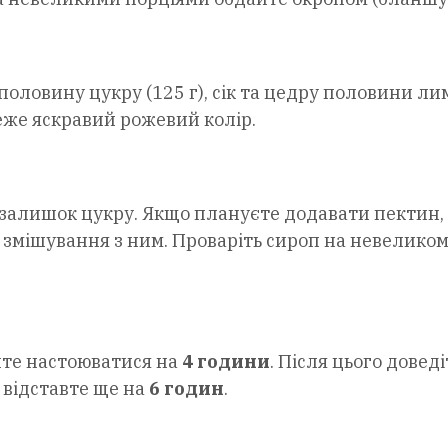
оловину цукру (125 г), сік та цедру половини ли
еже яскравий рожевий колір.
а залишок цукру. Якщо плануєте додавати пектин,
ля змішування з ним. Проваріть сироп на невелико
ште настоюватися на
4 години
. Після цього доведі
 відставте ще на
6 годин
.