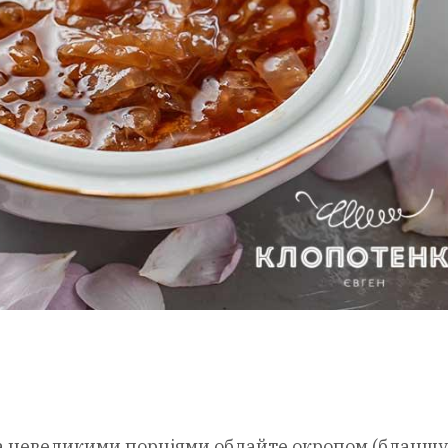
та невеликими порціями обдайте окропом (бланшу