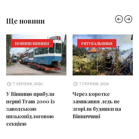
Ще новини
НОВИНИ ВІННИЦІ
РЯТУВАЛЬНИКИ
7 СЕРПНЯ, 2026
7 СЕРПНЯ, 2026
У Вінницю прибули
Через коротке
перші Tram 2000 із
замикання ледь не
заводською
згоріли будинки на
низькопідлоговою
Вінниччині
секцією