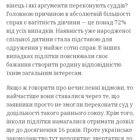
вінець і які аргументи переконують суддів?
Головною причиною в абсолютній більшості
справ є вагітність дівчини — це понад 72%
від усіх випадків. Наявність уже народженої
спільної дитини стала підставою для
одруження у майже сотні справ. В інших
випадках підлітки пояснювали своє
бажання створити родину відповідністю
їхнім загальним інтересам.
Якщо ж говорити про нечисленні відмови, то
найчастіше вони ставалися через те, що
заявники просто не змогли переконати суд у
доцільності такого раннього союзу. Крім того,
інколи підлітки намагалися отримати дозвіл
ще до досягнення 16 років. Проте українське
законодавство тут непохитне: звертатися до