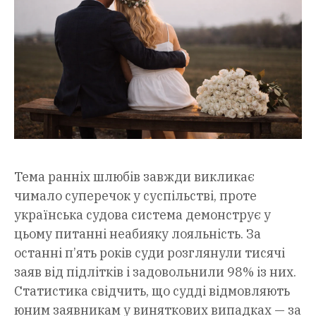
Тема ранніх шлюбів завжди викликає
чимало суперечок у суспільстві, проте
українська судова система демонструє у
цьому питанні неабияку лояльність. За
останні п’ять років суди розглянули тисячі
заяв від підлітків і задовольнили 98% із них.
Статистика свідчить, що судді відмовляють
юним заявникам у виняткових випадках — за