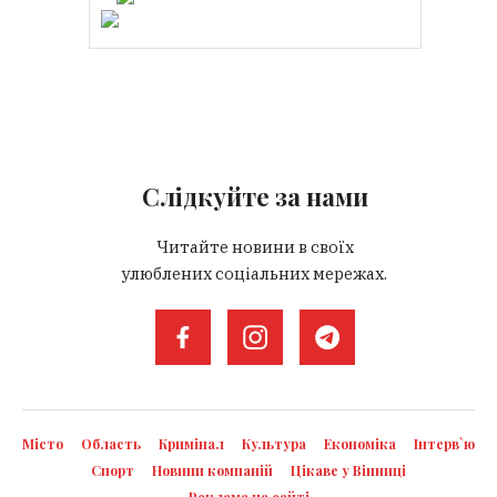
Слідкуйте за нами
Читайте новини в своїх
улюблених соціальних мережах.
Місто
Область
Кримінал
Культура
Економіка
Інтерв`ю
Спорт
Новини компаній
Цікаве у Вінниці
Реклама на сайті