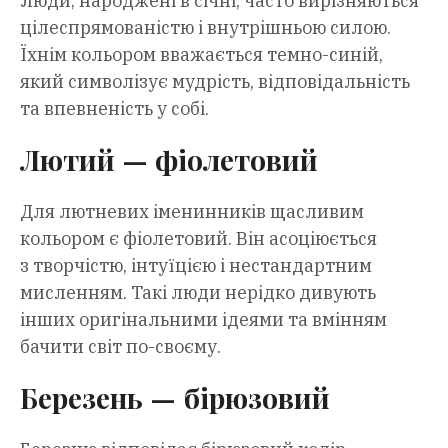
Люди, народжені в січні, часто вирізняються
цілеспрямованістю і внутрішньою силою.
Їхнім кольором вважається темно-синій,
який символізує мудрість, відповідальність
та впевненість у собі.
Лютий — фіолетовий
Для лютневих іменинників щасливим
кольором є фіолетовий. Він асоціюється
з творчістю, інтуїцією і нестандартним
мисленням. Такі люди нерідко дивують
інших оригінальними ідеями та вмінням
бачити світ по-своєму.
Березень — бірюзовий