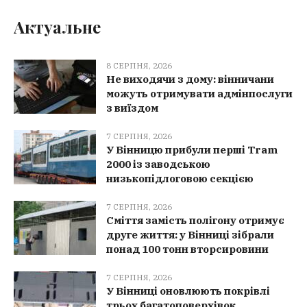
Актуальне
8 СЕРПНЯ, 2026
Не виходячи з дому: вінничани
можуть отримувати адмінпослуги
з виїздом
7 СЕРПНЯ, 2026
У Вінницю прибули перші Tram
2000 із заводською
низькопідлоговою секцією
7 СЕРПНЯ, 2026
Сміття замість полігону отримує
друге життя: у Вінниці зібрали
понад 100 тонн вторсировини
7 СЕРПНЯ, 2026
У Вінниці оновлюють покрівлі
трьох багатоповерхівок