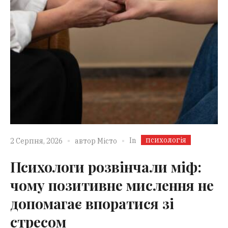
психологія
In
2 Серпня, 2026
автор
Місто
Психологи розвінчали міф:
чому позитивне мислення не
допомагає впоратися зі
стресом