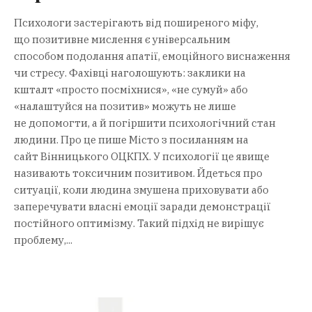
Психологи застерігають від поширеного міфу,
що позитивне мислення є універсальним
способом подолання апатії, емоційного виснаження
чи стресу. Фахівці наголошують: заклики на
кшталт «просто посміхнися», «не сумуй» або
«налаштуйся на позитив» можуть не лише
не допомогти, а й погіршити психологічний стан
людини. Про це пише Місто з посиланням на
сайт Вінницького ОЦКПХ. У психології це явище
називають токсичним позитивом. Йдеться про
ситуації, коли людина змушена приховувати або
заперечувати власні емоції заради демонстрації
постійного оптимізму. Такий підхід не вирішує
проблему,...