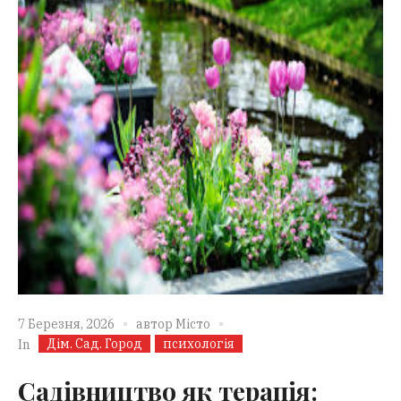
7 Березня, 2026
автор
Місто
Дім. Сад. Город
психологія
In
Садівництво як терапія: