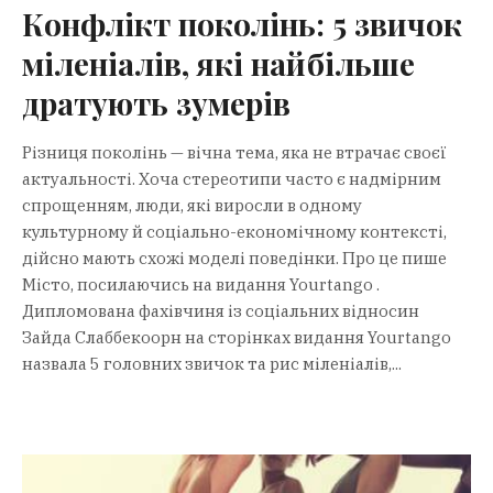
Конфлікт поколінь: 5 звичок
міленіалів, які найбільше
дратують зумерів
Різниця поколінь — вічна тема, яка не втрачає своєї
актуальності. Хоча стереотипи часто є надмірним
спрощенням, люди, які виросли в одному
культурному й соціально-економічному контексті,
дійсно мають схожі моделі поведінки. Про це пише
Місто, посилаючись на видання Yourtango .
Дипломована фахівчиня із соціальних відносин
Зайда Слаббекоорн на сторінках видання Yourtango
назвала 5 головних звичок та рис міленіалів,...