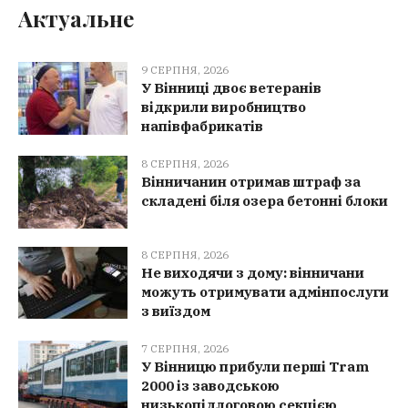
Актуальне
9 СЕРПНЯ, 2026
У Вінниці двоє ветеранів
відкрили виробництво
напівфабрикатів
8 СЕРПНЯ, 2026
Вінничанин отримав штраф за
складені біля озера бетонні блоки
8 СЕРПНЯ, 2026
Не виходячи з дому: вінничани
можуть отримувати адмінпослуги
з виїздом
7 СЕРПНЯ, 2026
У Вінницю прибули перші Tram
2000 із заводською
низькопідлоговою секцією