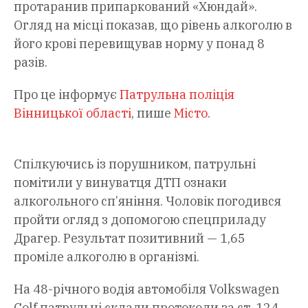
протаранив припаркований «Хюндай».
Огляд на місці показав, що рівень алкоголю в
його крові перевищував норму у понад 8
разів.
Про це інформує
Патрульна поліція
Вінницької області
, пише
Місто
.
Спілкуючись із порушником, патрульні
помітили у винуватця ДТП ознаки
алкогольного сп’яніння. Чоловік погодився
пройти огляд з допомогою спецприладу
Драгер. Результат позитивний — 1,65
проміле алкоголю в організмі.
На 48-річного водія автомобіля Volkswagen
Colf патрульні склали протоколи за ст. 124