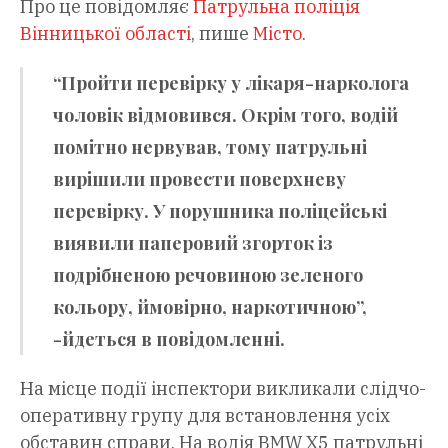
Про це повідомляє
Патрульна поліція
Вінницької області
, пише
Місто
.
“Пройти перевірку у лікаря-нарколога
чоловік відмовився. Окрім того, водій
помітно нервував, тому патрульні
вирішили провести поверхневу
перевірку. У порушника поліцейські
виявили паперовий згорток із
подрібненою речовиною зеленого
кольору, ймовірно, наркотичною”,
-йдеться в повідомленні.
На місце події інспектори викликали слідчо-
оперативну групу для встановлення усіх
обставин справи. На водія BMW X5 патрульні