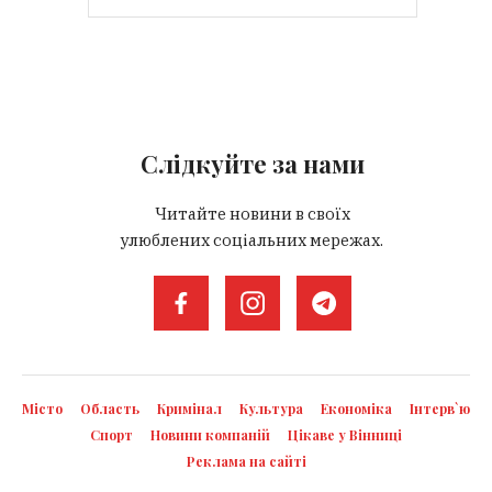
Слідкуйте за нами
Читайте новини в своїх
улюблених соціальних мережах.
Місто
Область
Кримінал
Культура
Економіка
Інтерв`ю
Спорт
Новини компаній
Цікаве у Вінниці
Реклама на сайті