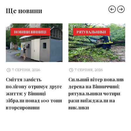
Ще новини
НОВИНИ ВІННИЦІ
РЯТУВАЛЬНИКИ
7 СЕРПНЯ, 2026
7 СЕРПНЯ, 2026
Сміття замість
Сильний вітер повалив
полігону отримує друге
дерева на Вінниччині:
життя: у Вінниці
рятувальники чотири
зібрали понад 100 тонн
рази виїжджали на
вторсировини
виклики