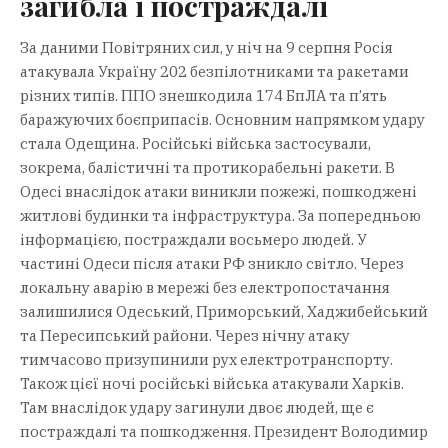
загибла і постраждалі
За даними Повітряних сил, у ніч на 9 серпня Росія
атакувала Україну 202 безпілотниками та ракетами
різних типів. ППО знешкодила 174 БпЛА та п’ять
баражуючих боєприпасів. Основним напрямком удару
стала Одещина. Російські війська застосували,
зокрема, балістичні та протикорабельні ракети. В
Одесі внаслідок атаки виникли пожежі, пошкоджені
житлові будинки та інфраструктура. За попередньою
інформацією, постраждали восьмеро людей. У
частині Одеси після атаки РФ зникло світло. Через
локальну аварію в мережі без електропостачання
залишилися Одеський, Приморський, Хаджибейський
та Пересипський райони. Через нічну атаку
тимчасово призупинили рух електротранспорту.
Також цієї ночі російські війська атакували Харків.
Там внаслідок удару загинули двоє людей, ще є
постраждалі та пошкодження. Президент Володимир