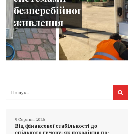
б
е
з
п
е
р
е
б
і
й
н
о
г
о
ж
и
в
л
е
н
н
я
9 Серпня, 2026
Від фінансової стабільності до
спільного гумору: як покоління по-