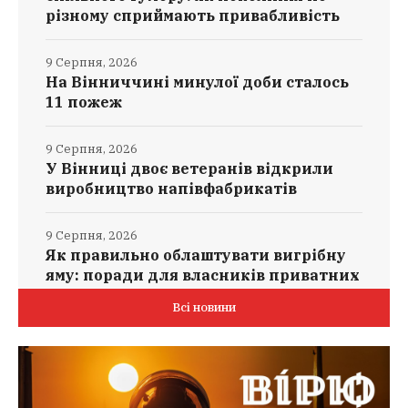
різному сприймають привабливість
9 Серпня, 2026
На Вінниччині минулої доби сталось
11 пожеж
9 Серпня, 2026
У Вінниці двоє ветеранів відкрили
виробництво напівфабрикатів
9 Серпня, 2026
Як правильно облаштувати вигрібну
яму: поради для власників приватних
будинків
Всі новини
9 Серпня, 2026
РФ атакувала Одещину та Харків
балістикою і БпЛА: є загибла і
постраждалі