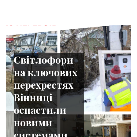
С
в
і
т
л
о
ф
о
р
и
н
а
к
л
ю
ч
о
в
и
х
п
е
р
е
х
р
е
с
т
я
х
В
і
н
н
и
ц
і
о
с
н
а
с
т
и
л
и
н
о
в
и
м
и
с
и
с
т
е
м
а
м
и