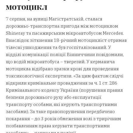
мотоцикл
7 серпня, на вулиці Магістратській, сталася
дорожньо-транспортна пригода між мотоциклом
Shineray та пасажирським мікроавтобусом Mercedes.
Внаслідок зіткнення 18-річний мотоцикліст отримав
тілесні ушкодження та був госпіталізований. У
відділі комунікації поліції Вінниччини повідомили,
що водій мікроавтобуса – тверезий. У керманича
мотоцикла відібрано зразки крові для проведення
токсикологічної експертизи. «За цим фактом слідчі
відкрили кримінальне провадження за ч. 1 ст. 286
Кримінального кодексу України (порушення правил
безпеки дорожнього руху або експлуатації
транспорту особами, які керують транспортними
засобами). За таке правопорушення передбачено
покарання – до 3 років обмеження волі з трирічним
позбавленням права керувати транспортними
засобами», – написали в поліції.