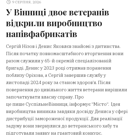
9 СЕРПНЯ, 2026
У Вінниці двоє ветеранів
8 Серпня, 2026
На Київській у Вінниці зіткнулися
відкрили виробництво
маршрутка та мотоцикл
напівфабрикатів
Сергій Нізов і Денис Яковлєв знайомі з дитинства.
Після початку повномасштабного вторгнення вони
разом служили у 65-й окремій спеціалізованій
бригаді. Денис у 2023 році отримав поранення
поблизу Оріхова, а Сергій завершив службу у
листопаді 2024 року за станом здоров’я. Після
повернення до цивільного життя ветерани вирішили
започаткувати власну справу. Про
це пише СуспільнеВінниця, інформує “Mісто“. Ідея
виробництва виникла завдяки досвіду Дениса у сфері
дистрибуції замороженої продукції. Для реалізації
задуму вони звернулися до ветеранського хабу та
підготували заявку на грантовий конкурс.