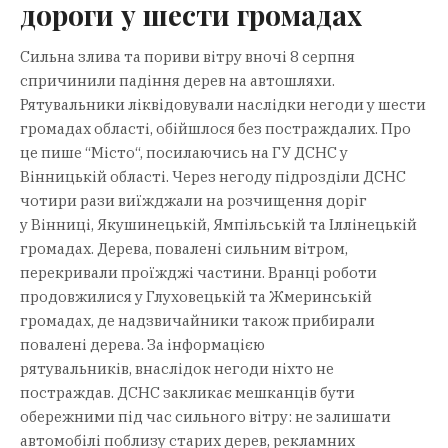
дороги у шести громадах
Сильна злива та пориви вітру вночі 8 серпня
спричинили падіння дерев на автошляхи.
Рятувальники ліквідовували наслідки негоди у шести
громадах області, обійшлося без постраждалих. Про
це пише “Mісто“, посилаючись на ГУ ДСНС у
Вінницькій області. Через негоду підрозділи ДСНС
чотири рази виїжджали на розчищення доріг
у Вінниці, Якушинецькій, Ямпільській та Іллінецькій
громадах. Дерева, повалені сильним вітром,
перекривали проїжджі частини. Вранці роботи
продовжилися у Глуховецькій та Жмеринській
громадах, де надзвичайники також прибирали
повалені дерева. За інформацією
рятувальників, внаслідок негоди ніхто не
постраждав. ДСНС закликає мешканців бути
обережними під час сильного вітру: не залишати
автомобілі поблизу старих дерев, рекламних