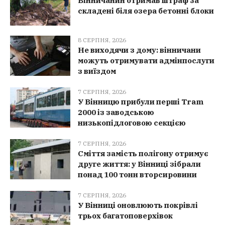
Вінничанин отримав штраф за
складені біля озера бетонні блоки
8 СЕРПНЯ, 2026
Не виходячи з дому: вінничани
можуть отримувати адмінпослуги
з виїздом
7 СЕРПНЯ, 2026
У Вінницю прибули перші Tram
2000 із заводською
низькопідлоговою секцією
7 СЕРПНЯ, 2026
Сміття замість полігону отримує
друге життя: у Вінниці зібрали
понад 100 тонн вторсировини
7 СЕРПНЯ, 2026
У Вінниці оновлюють покрівлі
трьох багатоповерхівок