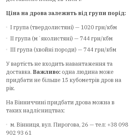
Ціна на дрова залежить від групи порід:
І група (твердолистяні) — 1020 грн/кбм
ІІ група (мʼяколистяні) — 744 грн/кбм
ІІІ група (хвойні породи) — 744 грн/кбм
У вартість не входить навантаження та
доставка.
Важливо:
одна людина може
придбати не більше 15 кубометрів дров на
рік.
На Вінниччині придбати дрова можна в
таких надлісництвах:
м. Вінниця, вул. Пирогова, 26 — тел: +38 098
902 93 61