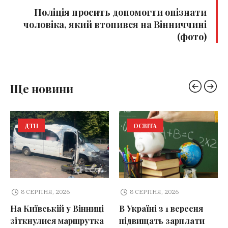
Поліція просить допомогти опізнати
чоловіка, який втопився на Вінниччині
(фото)
Ще новини
ДТП
ОСВІТА
8 СЕРПНЯ, 2026
8 СЕРПНЯ, 2026
На Київській у Вінниці
В Україні з 1 вересня
зіткнулися маршрутка
підвищать зарплати