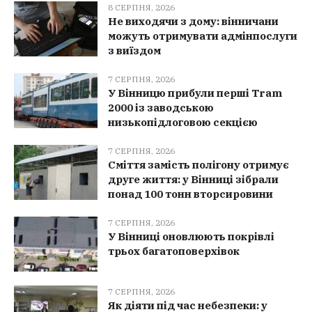
8 СЕРПНЯ, 2026
Не виходячи з дому: вінничани
можуть отримувати адмінпослуги
з виїздом
7 СЕРПНЯ, 2026
У Вінницю прибули перші Tram
2000 із заводською
низькопідлоговою секцією
7 СЕРПНЯ, 2026
Сміття замість полігону отримує
друге життя: у Вінниці зібрали
понад 100 тонн вторсировини
7 СЕРПНЯ, 2026
У Вінниці оновлюють покрівлі
трьох багатоповерхівок
7 СЕРПНЯ, 2026
Як діяти під час небезпеки: у