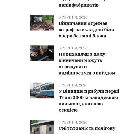
напівфабрикатів
8 СЕРПНЯ, 2026
Вінничанин отримав
штраф за складені біля
озера бетонні блоки
8 СЕРПНЯ, 2026
Не виходячи з дому:
вінничани можуть
отримувати
адмінпослуги з виїздом
7 СЕРПНЯ, 2026
У Вінницю прибули перші
Tram 2000 із заводською
низькопідлоговою
секцією
7 СЕРПНЯ, 2026
Сміття замість полігону