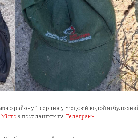
ького району 1 серпня у місцевій водоймі було зн
є
Місто
з посиланням на
Телеграм-