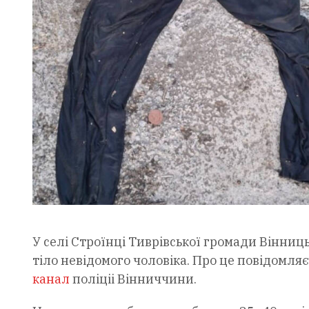
У селі Строїнці Тиврівської громади Вінниц
тіло невідомого чоловіка. Про це повідомля
канал
поліціі Вінниччини.