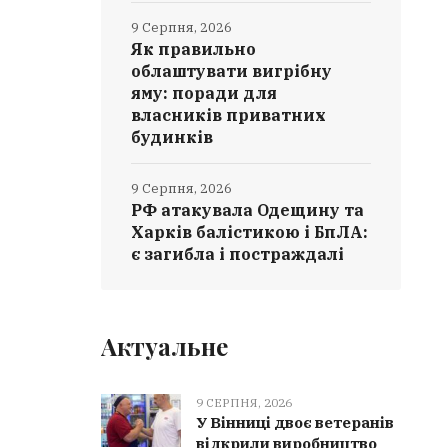
9 Серпня, 2026
Як правильно
облаштувати вигрібну
яму: поради для
власників приватних
будинків
9 Серпня, 2026
РФ атакувала Одещину та
Харків балістикою і БпЛА:
є загибла і постраждалі
Актуальне
9 СЕРПНЯ, 2026
У Вінниці двоє ветеранів
відкрили виробництво