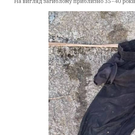
На вигляд загиблому приблизно 35–40 років.