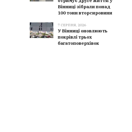
отримує друге життя: у
Вінниці зібрали понад
100 тонн вторсировини
7 СЕРПНЯ, 2026
У Вінниці оновлюють
покрівлі трьох
багатоповерхівок