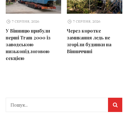
7 СЕРПНЯ, 2026
7 СЕРПНЯ, 2026
У Вінницю прибули
Через коротке
перші Tram 2000 із
замикання ледь не
заводською
згоріли будинки на
низькопідлоговою
Вінниччині
секцією