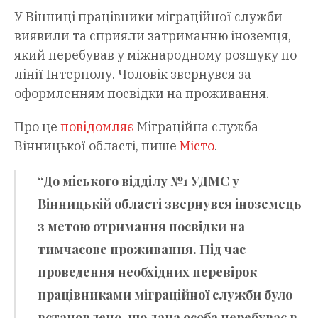
У Вінниці працівники міграційної служби
виявили та сприяли затриманню іноземця,
який перебував у міжнародному розшуку по
лінії Інтерполу. Чоловік звернувся за
оформленням посвідки на проживання.
Про це
повідомляє
Міграційна служба
Вінницької області, пише
Місто
.
“До міського відділу №1 УДМС у
Вінницькій області звернувся іноземець
з метою отримання посвідки на
тимчасове проживання. Під час
проведення необхідних перевірок
працівниками міграційної служби було
встановлено, що дана особа перебуває в