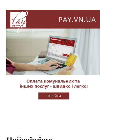
Найсвіжіше