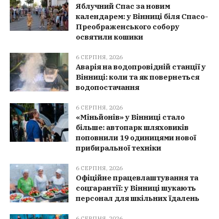
Яблучний Спас за новим
календарем: у Вінниці біля Спасо-
Преображенського собору
освятили кошики
6 СЕРПНЯ, 2026
Аварія на водопровідній станції у
Вінниці: коли та як повернеться
водопостачання
6 СЕРПНЯ, 2026
«Міньйонів» у Вінниці стало
більше: автопарк шляховиків
поповнили 19 одиницями нової
прибиральної техніки
6 СЕРПНЯ, 2026
Офіційне працевлаштування та
соцгарантії: у Вінниці шукають
персонал для шкільних їдалень
6 СЕРПНЯ, 2026