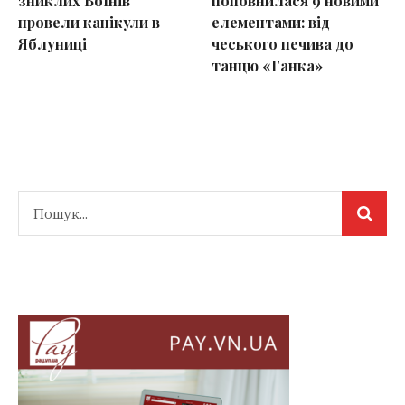
зниклих Воїнів
поповнилася 9 новими
провели канікули в
елементами: від
Яблуниці
чеського печива до
танцю «Ганка»