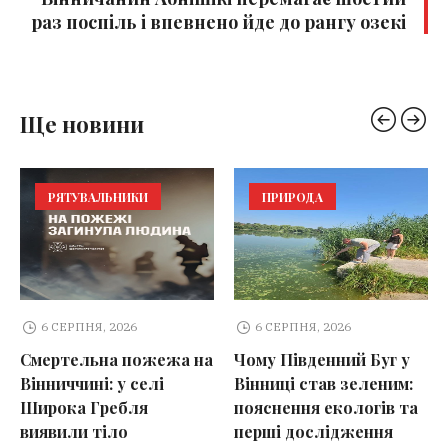
раз поспіль і впевнено йде до рангу озекі
Ще новини
РЯТУВАЛЬНИКИ
ПРИРОДА
6 СЕРПНЯ, 2026
6 СЕРПНЯ, 2026
Смертельна пожежа на
Чому Південний Буг у
Вінниччині: у селі
Вінниці став зеленим:
Широка Гребля
пояснення екологів та
виявили тіло
перші дослідження