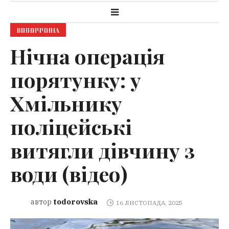
ВІННИЧЧИНА
Нічна операція
порятунку: у
Хмільнику
поліцейські
витягли дівчину з
води (відео)
todorovska
автор
16 ЛИСТОПАДА, 2025