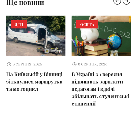
Ще новини
ДТП
ОСВІТА
8 СЕРПНЯ, 2026
8 СЕРПНЯ, 2026
На Київській у Вінниці
В Україні з 1 вересня
зіткнулися маршрутка
підвищать зарплати
та мотоцикл
педагогам і вдвічі
збільшать студентські
стипендії