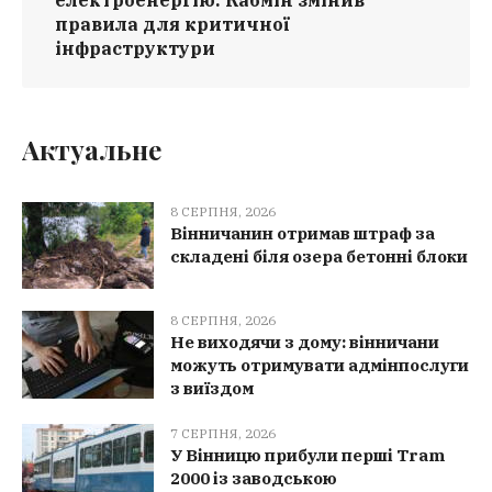
електроенергію: Кабмін змінив
правила для критичної
інфраструктури
Актуальне
8 СЕРПНЯ, 2026
Вінничанин отримав штраф за
складені біля озера бетонні блоки
8 СЕРПНЯ, 2026
Не виходячи з дому: вінничани
можуть отримувати адмінпослуги
з виїздом
7 СЕРПНЯ, 2026
У Вінницю прибули перші Tram
2000 із заводською