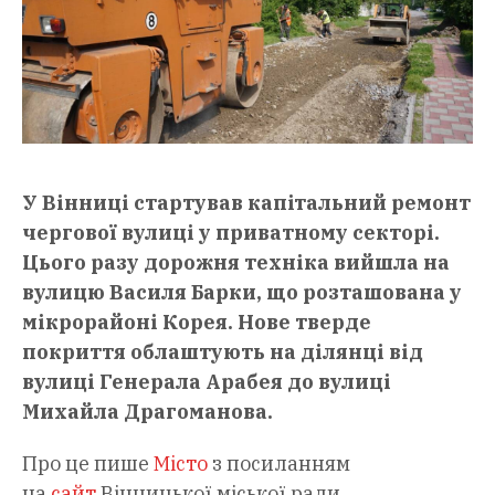
У Вінниці стартував капітальний ремонт
чергової вулиці у приватному секторі.
Цього разу дорожня техніка вийшла на
вулицю Василя Барки, що розташована у
мікрорайоні Корея. Нове тверде
покриття облаштують на ділянці від
вулиці Генерала Арабея до вулиці
Михайла Драгоманова.
Про це пише
Місто
з посиланням
на
сайт
Вінницької міської ради.