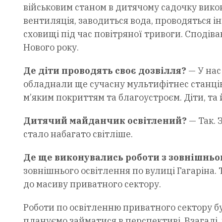
військовим станом в дитячому садочку викон
вентиляція, заводиться вода, проводяться і
сховищі під час повітряної тривоги. Сподів
Нового року.
Де діти проводять своє дозвілля?
— У нас
обладнали ще сучасну мультифітнес станцію.
м’яким покриттям та благоустроєм. Діти, та 
Дитячий майданчик освітлений?
— Так. 
стало набагато світліше.
Де ще виконувались роботи з зовнішньо
зовнішнього освітлення по вулиці Гагаріна.
до масиву приватного сектору.
Роботи по освітленню приватного сектору б
плануємо займатися в перспективі. Взагалі,