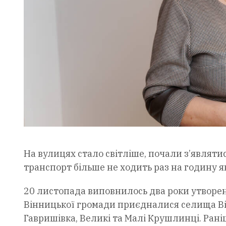
На вулицях стало світліше, почали з’являти
транспорт більше не ходить раз на годину я
20 листопада виповнилось два роки утворенн
Вінницької громади приєдналися селища Він
Гавришівка, Великі та Малі Крушлинці. Рані