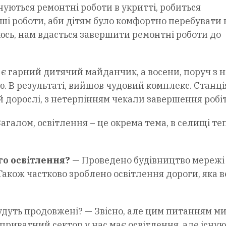
уються ремонтні роботи в укритті, робиться
нші роботи, аби дітям було комфортно перебувати 
аюсь, нам вдасться завершити ремонтні роботи до
 є гарний дитячий майданчик, а восени, поруч з 
 В результаті, вийшов чудовий комплекс. Станці
й дорослі, з нетерпінням чекали завершення робіт
Загалом, освітлення – це окрема тема, в селищі те
го освітлення?
— Проведено будівництво мережі
 Також частково зроблено освітлення дороги, яка 
удуть продовжені? — Звісно, але цим питанням м
 приватний сектор у нас має освітлення, але існу