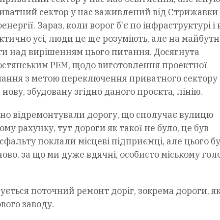
риватний сектор у нас заживлений від Стрижавки і
нергії. Зараз, коли ворог б’є по інфраструктурі і 
тично усі, люди це ще розуміють, але на майбутн
ати над вирішенням цього питання. Досягнута
мостянським РЕМ, щодо виготовлення проектної
чання з метою переключення приватного сектору
нову, збудовану згідно даного проєкта, лінію.
ьно відремонтували дорогу, що сполучає вулицю
у рахунку, тут дороги як такої не було, це був
сфальту поклали місцеві підприємці, але цього б
ово, за що ми дуже вдячні, особисто міському гол
ується поточний ремонт доріг, зокрема дороги, я
вого заводу.