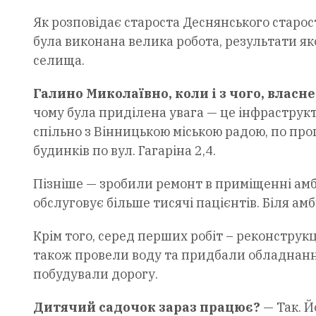
Як розповідає староста Деснянського старост
була виконана велика робота, результати я
селища.
Галино Миколаївно, коли і з чого, власн
чому була приділена увага — це інфраструк
спільно з Вінницькою міською радою, по про
будинків по вул. Гагаріна 2,4.
Пізніше — зробили ремонт в приміщенні амб
обслуговує більше тисячі пацієнтів. Біля ам
Крім того, серед перших робіт – реконструк
також провели воду та придбали обладнання
побудували дорогу.
Дитячий садочок зараз працює?
— Так. Йо