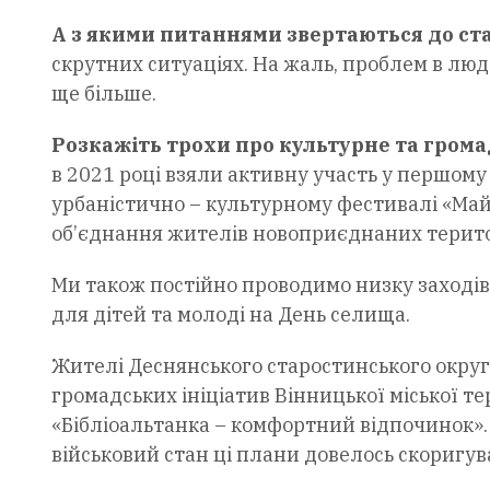
А з якими питаннями звертаються до ст
скрутних ситуаціях. На жаль, проблем в люде
ще більше.
Розкажіть трохи про культурне та грома
в 2021 році взяли активну участь у першому 
урбаністично – культурному фестивалі «Ма
об’єднання жителів новоприєднаних територі
Ми також постійно проводимо низку заходів.
для дітей та молоді на День селища.
Жителі Деснянського старостинського окру
громадських ініціатив Вінницької міської 
«Бібліоальтанка – комфортний відпочинок». 
військовий стан ці плани довелось скоригув