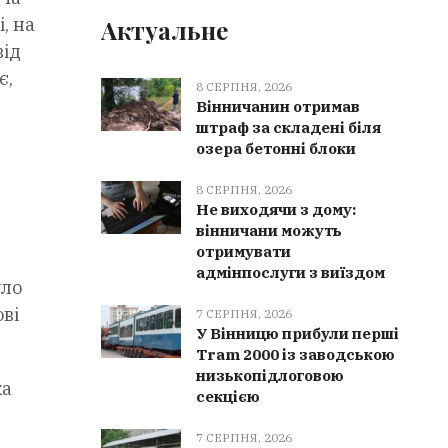
, на
Актуальне
від
є,
8 СЕРПНЯ, 2026
Вінничанин отримав
штраф за складені біля
озера бетонні блоки
8 СЕРПНЯ, 2026
Не виходячи з дому:
вінничани можуть
отримувати
адмінпослуги з виїздом
уло
ові
7 СЕРПНЯ, 2026
У Вінницю прибули перші
Tram 2000 із заводською
низькопідлоговою
ка
секцією
7 СЕРПНЯ, 2026