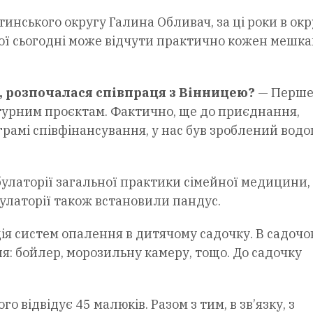
инського округу Галина Обливач, за ці роки в окр
кої сьогодні може відчути практично кожен мешк
е, розпочалася співпраця з Вінницею?
— Перше
турним проєктам. Фактично, ще до приєднання,
грамі співфінансування, у нас був зроблений водо
улаторії загальної практики сімейної медицини,
булаторії також встановили пандус.
ція систем опалення в дитячому садочку. В садочо
: бойлер, морозильну камеру, тощо. До садочку
го відвідує 45 малюків. Разом з тим, в зв’язку, з