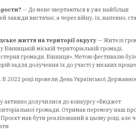
арости?
— До мене звертаються в уже найбільш
й завжди вистачає, а через війну, їх, напевно, ст
дське життя на території округу
— Жителі гро
у Вінницькій міській територіальній громаді,
йстерня громади. Вінниця». Метою фестивалю бул
й задля долучення їх до участі у міських процес
 В 2022 році провели День Української Державно
гу активно долучилися до конкурсу «Бюджет
територіальної громади. Отримав перемогу наш пр
Проєкт мав бути реалізований в цьому році, але ч
ати