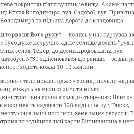
неве покриття) п’яти вулиць селища. А саме: час
ці Князя Володимира, вул. Садової, вул. Привітна
я Володимира та під’їзна дорога до кладовища.
інтервали його руху?
— Колись у нас курсував а
Це було дуже незручно, адже селище досить “рухл
еглих селах. Тепер, до Десни продовжили рух
 автобуса №30 здійснювався ще раніше – за два р
анспорт ходить кожні 10-12 хвилин.
 можливо, стало менше, адже у селищі почали нада
анці можуть на місці отримати низку
дміністративна група в складі створеного Центру
є можливість надавати 328 видів послуг. Також,
менту соціальної політики, земельних ресурсів. В
я отримали муніципальні карти Вінничанина в цен