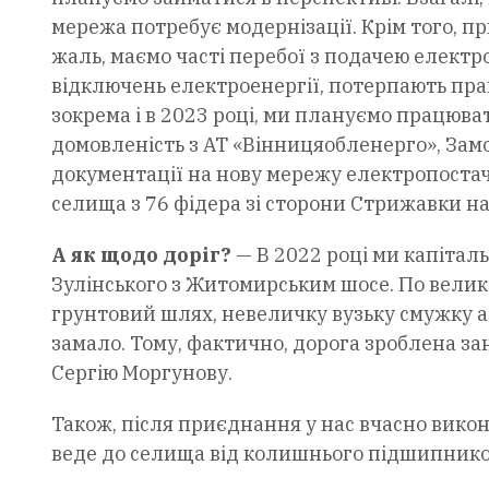
мережа потребує модернізації. Крім того, п
жаль, маємо часті перебої з подачею електрое
відключень електроенергії, потерпають прак
зокрема і в 2023 році, ми плануємо працюв
домовленість з АТ «Вінницяобленерго», За
документації на нову мережу електропоста
селища з 76 фідера зі сторони Стрижавки на 
А як щодо доріг?
— В 2022 році ми капітал
Зулінського з Житомирським шосе. По великом
грунтовий шлях, невеличку вузьку смужку а
замало. Тому, фактично, дорога зроблена зан
Сергію Моргунову.
Також, після приєднання у нас вчасно викон
веде до селища від колишнього підшипнико