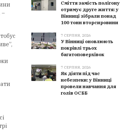
Сміття замість полігону
тини
отримує друге життя: у
 –
Вінниці зібрали понад
100 тонн вторсировини
втобус
7 СЕРПНЯ, 2026
У Вінниці оновлюють
иве”,
покрівлі трьох
багатоповерхівок
оки
7 СЕРПНЯ, 2026
Як діяти під час
небезпеки: у Вінниці
вати
провели навчання для
голів ОСББ
сі
трі