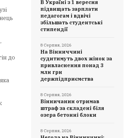
В Україні з 1 вересня
підвищать зарплати
узі
педагогам і вдвічі
анець
збільшать студентські
стипендії
,
8 Серпня, 2026
На Вінниччині
гін до
судитимуть двох жінок за
привласнення понад 3
млн грн
держпідприємства
 яка
8 Серпня, 2026
Вінничанин отримав
к
штраф за складені біля
озера бетонні блоки
8 Серпня, 2026
Негода на Вінниччині: