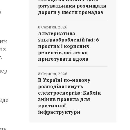
рятувальники розчищали
в
дороги у шести громадах
8 Серпня, 2026
Альтернатива
ультраобробленій їжі: 6
ним
простих і корисних
я з
рецептів, які легко
.
приготувати вдома
пер
8 Серпня, 2026
В Україні по-новому
розподілятимуть
електроенергію: Кабмін
змінив правила для
веде
критичної
інфраструктури
и
юча