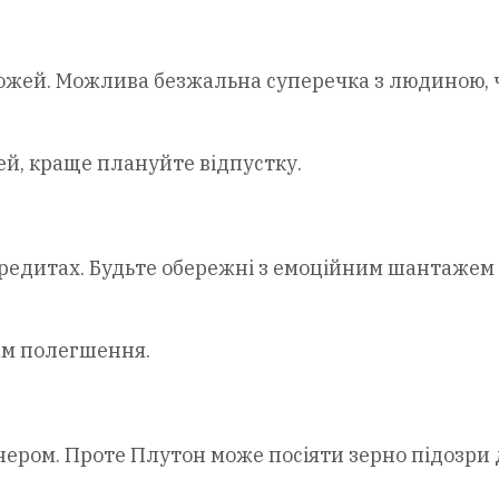
рожей. Можлива безжальна суперечка з людиною, 
й, краще плануйте відпустку.
редитах. Будьте обережні з емоційним шантажем 
ам полегшення.
тнером. Проте Плутон може посіяти зерно підозри 