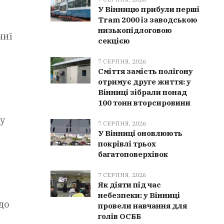
У Вінницю прибули перші
Tram 2000 із заводською
низькопідлоговою
чиї
секцією
7 СЕРПНЯ, 2026
Сміття замість полігону
отримує друге життя: у
Вінниці зібрали понад
100 тонн вторсировини
у
7 СЕРПНЯ, 2026
У Вінниці оновлюють
покрівлі трьох
багатоповерхівок
7 СЕРПНЯ, 2026
Як діяти під час
небезпеки: у Вінниці
до
провели навчання для
голів ОСББ