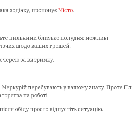
ака зодіаку, пропонує
Місто
.
дьте пильними близько полудня: можливі
чуючих щодо ваших грошей.
вечерею за витримку.
та Меркурій перебувають у вашому знаку. Проте П
торства на роботі.
після обіду просто відпустіть ситуацію.