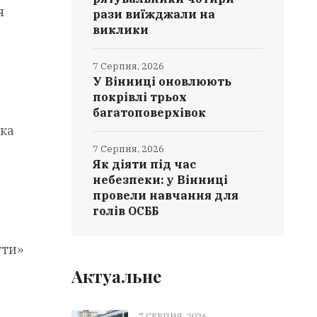
я
рази виїжджали на
виклики
7 Серпня, 2026
У Вінниці оновлюють
покрівлі трьох
багатоповерхівок
чка
7 Серпня, 2026
Як діяти під час
небезпеки: у Вінниці
провели навчання для
голів ОСББ
ути»
Актуальне
7 СЕРПНЯ, 2026