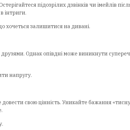
стерігайтеся підозрілих дзвінків чи імейлів післ
в інтриги.
що хочеться залишитися на дивані.
з друзями. Однак опівдні може виникнути супере
ити напругу.
е довести свою цінність. Уникайте бажання «тисн
.
у.