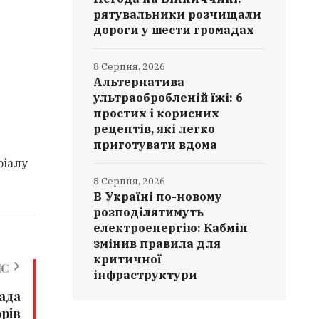
рятувальники розчищали
дороги у шести громадах
8 Серпня, 2026
Альтернатива
ультраобробленій їжі: 6
простих і корисних
рецептів, які легко
приготувати вдома
ріалу
8 Серпня, 2026
В Україні по-новому
розподілятимуть
електроенергію: Кабмін
змінив правила для
критичної
ИС
інфраструктури
ада
рів