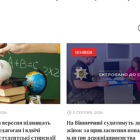
ПОЛІЦІЯ
2026
8 СЕРПНЯ, 2026
 1 вересня підвищать
На Вінниччині судитимуть д
дагогам і вдвічі
жінок за привласнення пона
студентські стипендії
млн грн держпідприємства