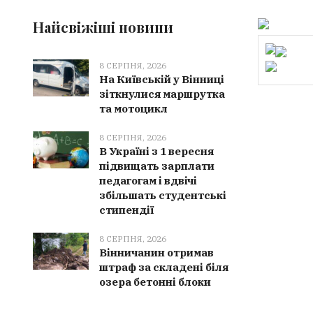
Найсвіжіші новини
8 СЕРПНЯ, 2026
На Київській у Вінниці
зіткнулися маршрутка
та мотоцикл
8 СЕРПНЯ, 2026
В Україні з 1 вересня
підвищать зарплати
педагогам і вдвічі
збільшать студентські
стипендії
8 СЕРПНЯ, 2026
Вінничанин отримав
штраф за складені біля
озера бетонні блоки