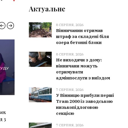
Актуальне
8 СЕРПНЯ, 2026
Вінничанин отримав
штраф за складені біля
озера бетонні блоки
НОВИНИ ВІННИЦІ
ВІНН
8 СЕРПНЯ, 2026
Не виходячи з дому:
вінничани можуть
отримувати
адмінпослуги з виїздом
7 СЕРПНЯ, 2026
У Вінницю прибули перші
Tram 2000 із заводською
8 СЕРПНЯ, 2026
8 СЕРПН
низькопідлоговою
вох
Вінничанин отримав штраф за
Негода н
секцією
д 3
складені біля озера бетонні блоки
рятувал
7 СЕРПНЯ, 2026
шести г