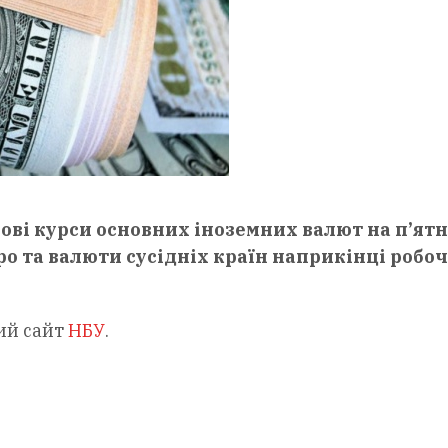
ові курси основних іноземних валют на п’ят
ро та валюти сусідніх країн наприкінці робо
ий сайт
НБУ
.