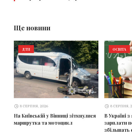
Ще новини
ДТП
ОСВІТА
8 СЕРПНЯ, 2026
8 СЕРПНЯ, 
На Київській у Вінниці зіткнулися
В Україні з
маршрутка та мотоцикл
зарплати пе
збільшать 