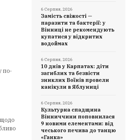
6 Серпня, 2026
Замість свіжості —
паразити та бактерії: у
Вінниці не рекомендують
купатися у відкритих
водоймах
6 Серпня, 2026
10 днів у Карпатах: діти
 по-
загиблих та безвісти
зниклих Воїнів провели
канікули в Яблуниці
6 Серпня, 2026
Культурна спадщина
Вінниччини поповнилася
 щодо
9 новими елементами: від
обливо
чеського печива до танцю
«Ганка»