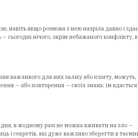
ю, навіть якщо розмова з нею назріла давно і зда
— сьогодні нічого, окрім небажаного конфлікту, 
ння важливого для них заліку або іспиту, можуть,
ння — або повторення — своїх знань: їм вдасться
го дня, в жодному разі не можна вживати на зло —
ць і секретів, які дуже важливо зберегти в таємн