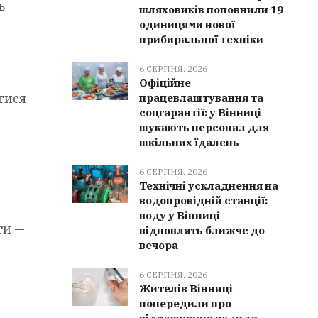
ь
шляховиків поповнили 19
одиницями нової
прибиральної техніки
6 СЕРПНЯ, 2026
Офіційне
тися
працевлаштування та
соцгарантії: у Вінниці
шукають персонал для
шкільних їдалень
6 СЕРПНЯ, 2026
Технічні ускладнення на
водопровідній станції:
воду у Вінниці
ти —
відновлять ближче до
вечора
6 СЕРПНЯ, 2026
Жителів Вінниці
попередили про