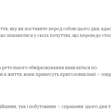
ття, яку ви поставите перед собою цього дня, вда
иво зізнаватися у своїх почуттях, що переведе сто
 за ретельного обмірковування виявляться по-
и в життя, вони принесуть приголомшливі — зок
йними, так і побутовими — справами: цього дня т