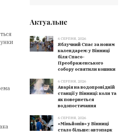
Актуальне
сться
6 СЕРПНЯ, 2026
сунки
Яблучний Спас за новим
календарем: у Вінниці
біля Спасо-
Преображенського
собору освятили кошики
6 СЕРПНЯ, 2026
Аварія на водопровідній
рема
станції у Вінниці: коли та
як повернеться
водопостачання
6 СЕРПНЯ, 2026
«Міньйонів» у Вінниці
ака
стало більше: автопарк