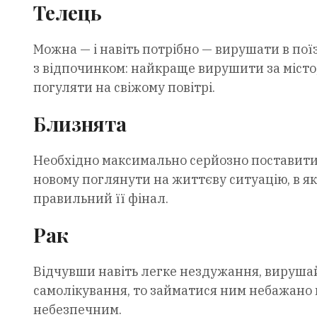
Телець
Можна — і навіть потрібно — вирушати в пої
з відпочинком: найкраще вирушити за місто,
погуляти на свіжому повітрі.
Близнята
Необхідно максимально серйозно поставитися
новому поглянути на життєву ситуацію, в як
правильний її фінал.
Рак
Відчувши навіть легке нездужання, вирушай
самолікування, то займатися ним небажано в
небезпечним.