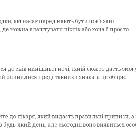
здки, які насамперед мають бути пов’язані
 де можна влаштувати пікнік або хоча б просто
 до снів нинішньої ночі, їхній сюжет дасть змогу
ій опинилися представники знака, а це обіцяє
те до лікаря, який видасть правильні приписи, а
 будь-який день, але сьогодні воно виявиться ос