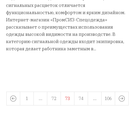
сигнальных расцветок отличается
функциональностью, комфортом и ярким дизайном.
Интернет-магазин «ПромСИЗ-Спецодежда»
рассказывает о преимуществах использования
одежды высокой видимости на производстве. В
категорию сигнальной одежды входит экипировка,
которая делает работника заметным в...
1
…
72
73
74
…
106