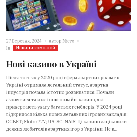
27 Березня, 2024
автор
Місто
Новини компаній
In
Нові казино в Україні
Після того як у 2020 році сфера азартних розваг в
Україні отримала легальний статус, азартна
індустрія почала істотно розвиватися. Почали
з’являтися також і нові онлайн-казино, які
привертають увагу багатьох гемблерів. У 2024 році
відкрилося кілька нових легальних ігрових закладів:
GGBET; Slotor777; UA; SC; NAIS. Ці казино зацікавили
деяких любителів азартних ігор з України. Не в...