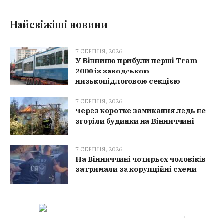
Найсвіжіші новини
7 СЕРПНЯ, 2026
У Вінницю прибули перші Tram
2000 із заводською
низькопідлоговою секцією
7 СЕРПНЯ, 2026
Через коротке замикання ледь не
згоріли будинки на Вінниччині
7 СЕРПНЯ, 2026
На Вінниччині чотирьох чоловіків
затримали за корупційні схеми