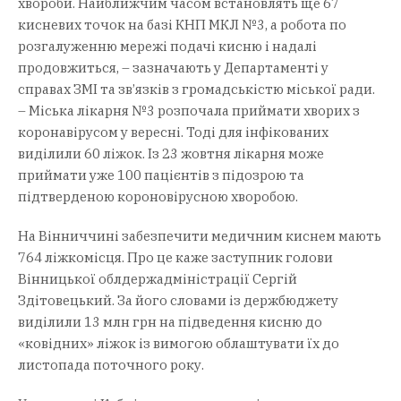
хвороби. Найближчим часом встановлять ще 67
кисневих точок на базі КНП МКЛ №3, а робота по
розгалуженню мережі подачі кисню і надалі
продовжиться, – зазначають у Департаменті у
справах ЗМІ та зв’язків з громадськістю міської ради.
– Міська лікарня №3 розпочала приймати хворих з
коронавірусом у вересні. Тоді для інфікованих
виділили 60 ліжок. Із 23 жовтня лікарня може
приймати уже 100 пацієнтів з підозрою та
підтверденою короновірусною хворобою.
На Вінниччині забезпечити медичним киснем мають
764 ліжкомісця. Про це каже заступник голови
Вінницької облдержадміністрації Сергій
Здітовецький. За його словами із держбюджету
виділили 13 млн грн на підведення кисню до
«ковідних» ліжок із вимогою облаштувати їх до
листопада поточного року.