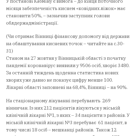
У постанові Кабміну є вимога – до кінця поточного
місяця забезпеченість киснем «ковідних ліжок» має
становити 50%, – зазначив заступник голови
облдержадміністрації.
(Чи отримає Вінниці фінансову допомогу від держави
на облаштування кисневих точок – читайте на с.30-
31)
Станом на 27 жовтня у Вінницькій області з початку
пандемії коронавірус виявили у 9506 осіб, хворіє 3480.
За останній тиждень щоденна статистика нових
хворих уже давно не показує цифру менше 100.
Лікарні області заповнені на 68,4%, Вінниці – на 90%.
На стаціонарному лікуванні перебувають 269
вінничан. Із них 212 пацієнтів лікуються у міській
клінічній лікарні №1, з яких – 34 пацієнти з районів. У
міській клінічній лікарні №3 перебуває 61 пацієнт, в
тому числі 18 осіб – мешканці районів. Також 12