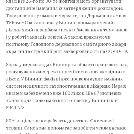
класів із 26-го по 30-те жовтня мають організувати
дистанційне навчання із затвердженим розкладом.
Таке рішення ухвалили через те, що Державна комісія
ТЕБ та НС встановила у Вінниці «помаранчевий»
рівень, який передбачає певні обмеження в тому числі
і у роботі закладів освіти. А також, враховуючи
постанову Головного державного санітарного лікаря
України та стрімкий ріст захворюваності на COVID-19.
Зараз у медзакладах Вінниці та області працюють над
розгалуженням мережі подачі кисню для «ковідних»
ліжок. У Вінниці фахівці вже провели аудит наявних
систем медичного газопостачання в лікарнях. Наразі
киснем забезпечено вже 180 ліжок. Ще 67 кисневих
точок додатково мають встановити у Вінницькій
МКЛ №3.
80% пацієнтів потребують додаткової кисневої
терапії. Саме вона допомагає запобігти ускладненню