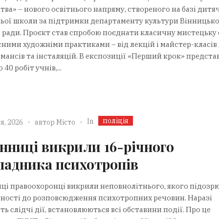
тва» – нового освітнього напряму, створеного на базі дитя
ьої школи за підтримки департаменту культури Вінницько
ї ради. Проєкт став спробою поєднати класичну мистецьку 
асними художніми практиками – від лекцій і майстер-класів
мансів та інсталяцій. В експозиції «Перший крок» предста
 40 робіт учнів,...
поліція
In
я, 2026
автор
Місто
інниці викрили 16-річного
ладника психотропів
иці правоохоронці викрили неповнолітнього, якого підозр
ності до розповсюдження психотропних речовин. Наразі
ь слідчі дії, встановлюються всі обставини події. Про це