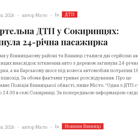
ДТП
In
я, 2026
автор
Місто
ртельна ДТП у Сокиринцях:
инула 24-річна пасажирка
ня у Вінницькому районі та Вінниці сталися дві серйозні ава
нцях внаслідок зіткнення авто з деревом загинула 24-річн
ка, а на Барському шосе під колеса автомобіля потрапив 1
 пішохід. За обома фактами триває розслідування. Про це
ляє Поліція Вінницької області, пише Місто. “Одна з ДТП с
 14:30 в селі Сокиринці. За попередньою інформацією слідст
Новини Вінниці
In
я, 2026
автор
Місто