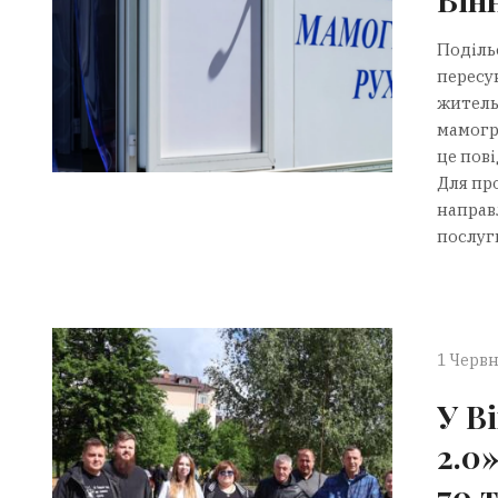
Поділь
пересу
житель
мамогр
це пов
Для пр
направ
послуги
1 Червн
У В
2.0
70 