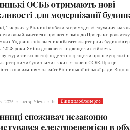
ницькі ОСББ отримають нові
ливості для модернізації будинк
і, 1 червня, у Вінниці відбулися громадські слухання, на яки
могли ознайомитися з проєктом змін до Програми розвитку
мки об’єднань співвласників багатоквартирних будинків г
4–2028 роки. Зміни дозволять підвищити стійкість
труктури житлового фонду та покращити процес управлін
квартирними будинками в яких створені ОСББ. Про це
сто з посиланням на сайт Вінницької міської ради. Відпові
Вінницяобленерго
In
я, 2026
автор
Місто
інниці споживач незаконно
истувався електроенергією в обх