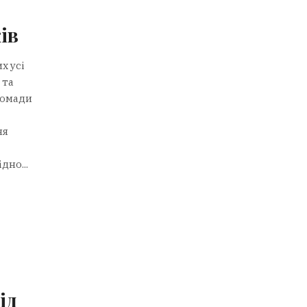
ів
х усі
 та
ромади
ня
дно...
ід