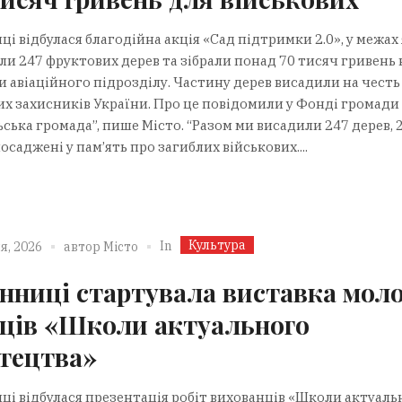
ці відбулася благодійна акція «Сад підтримки 2.0», у межах
ли 247 фруктових дерев та зібрали понад 70 тисяч гривень 
и авіаційного підрозділу. Частину дерев висадили на честь
их захисників України. Про це повідомили у Фонді громади
ська громада”, пише Місто. “Разом ми висадили 247 дерев, 2
осаджені у пам’ять про загиблих військових....
Культура
In
я, 2026
автор
Місто
інниці стартувала виставка мол
ців «Школи актуального
тецтва»
иці відбулася презентація робіт вихованців «Школи актуаль