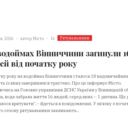
Рятувальники
In
я, 2026
автор
Місто
водоймах Вінниччини загинули 1
ей від початку року
тку року на водоймах Вінниччини сталося 18 надзвичайних
ть із яких завершилися трагічно. Про це інформує Місто,
ючись на Головне управління ДСНС України у Вінницькій об
ь, вода забрала життя 16 людей, серед яких — 1 дитина. Ще 
алося врятувати”, – йдеться в повідомленні. У зв’язку з поч
го сезону рятувальники закликають...