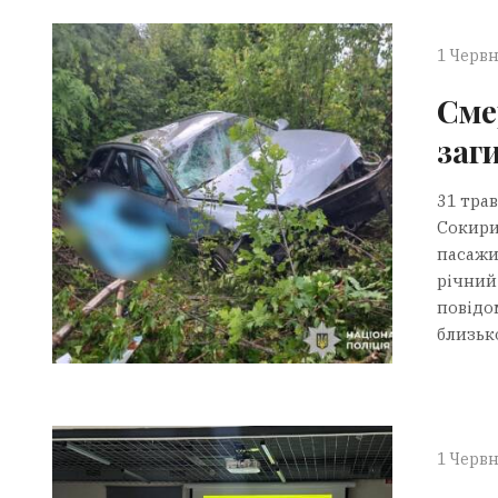
1 Червн
Сме
заг
31 трав
Сокири
пасажир
річний
повідом
близько
1 Червн