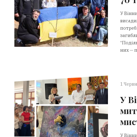
У Вінни
висади
потреб
загибл
“Поділь
них — п
1 Червн
У В
мит
мис
У Вінн