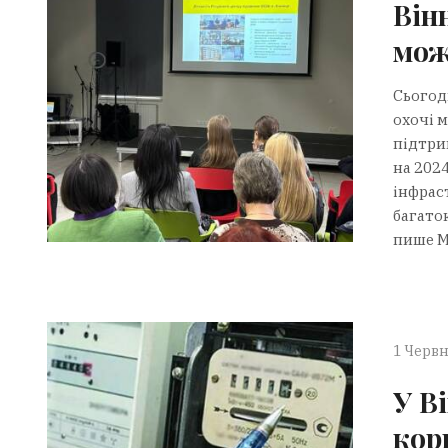
Він
мож
Сьогодн
охочі 
підтри
на 202
інфрас
багато
пише Мі
1 Червн
У В
кор