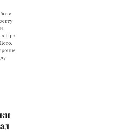
оботи
роєкту
ти
ах. Про
істо.
ктронне
оду
мки
над