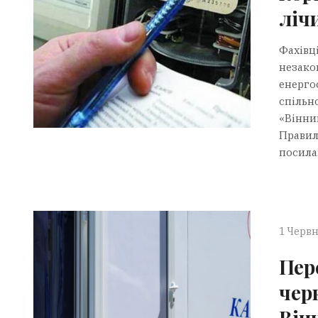
ліч
Фахівц
незако
енерго
спільн
«Вінни
Правил
посила
1 Червн
Пер
чер
Він