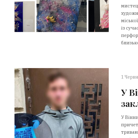
мистец
художн
місько
із суч
перфор
близько
1 Червн
У В
зак
У Вінн
причет
тривают