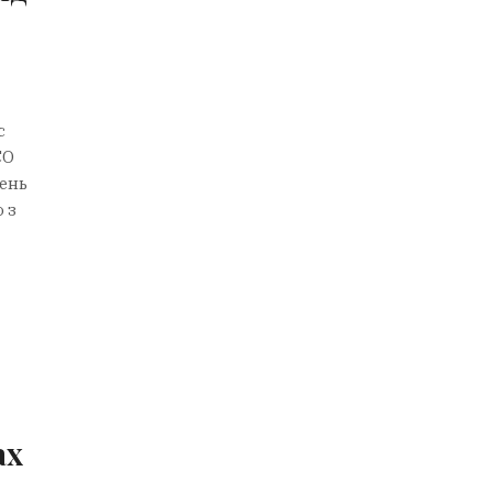
с
СО
шень
 з
ах