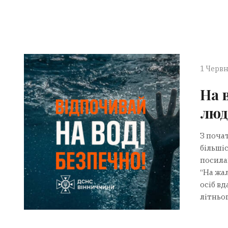
1 Червн
На 
люд
З поча
більшіс
посила
“На жал
осіб вд
літньо