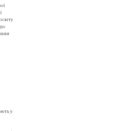
чої
ї
освіту
 до
вили
юють у