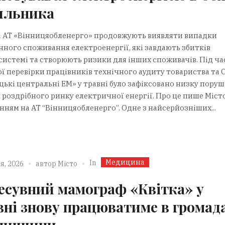
ильника
і АТ «Вінницяобленерго» продовжують виявляти випадки
нного споживання електроенергії, які завдають збитків
системі та створюють ризики для інших споживачів. Під ча
ої перевірки працівників технічного аудиту товариства та 
цькі центральні ЕМ» у травні було зафіксовано низку пору
 роздрібного ринку електричної енергії. Про це пише Місто
нням на АТ “Вінницяобленерго”. Одне з найсерйозніших...
Медицина
In
я, 2026
автор
Місто
есувний мамограф «Квітка» у
вні знову працюватиме в громад
ниччини