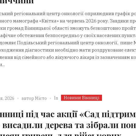
ський регіональний центр онкології оприлюднив графік р
вного мамографа «Квітка» на червень 2026 року. Завдяки п
ки громад Вінницької області зможуть безкоштовно прой
афічне обстеження безпосередньо у своїх населених пункт
ідомляє Подільський регіональний центр онкології, пише М
оходження діагностики необхідно мати роздруковане еле
лення від сімейного або лікуючого лікаря із зазначенням к
...
Новини Вінниці
In
я, 2026
автор
Місто
інниці під час акції «Сад підтри
» висадили дерева та зібрали по
тисяч гривень для військових