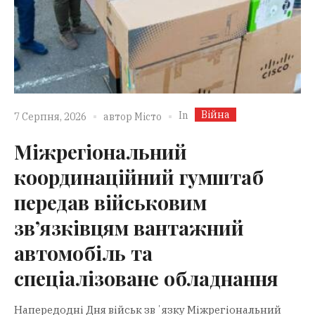
Війна
In
7 Серпня, 2026
автор
Місто
Міжрегіональний
координаційний гумштаб
передав військовим
зв’язківцям вантажний
автомобіль та
спеціалізоване обладнання
Напередодні Дня військ звʼязку Міжрегіональний