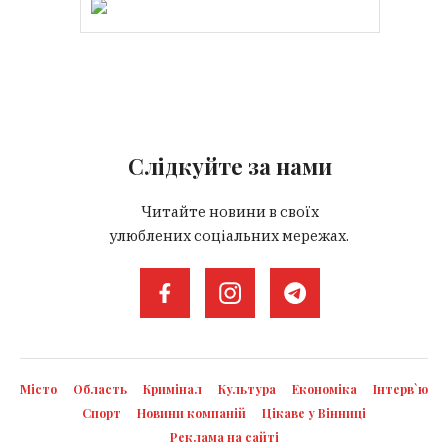
Слідкуйте за нами
Читайте новини в своїх
улюблених соціальних мережах.
Місто
Область
Кримінал
Культура
Економіка
Інтерв`ю
Спорт
Новини компаній
Цікаве у Вінниці
Реклама на сайті