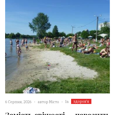
здоров'я
In
6 Серпня, 2026
автор
Місто
Замість свіжості — паразити