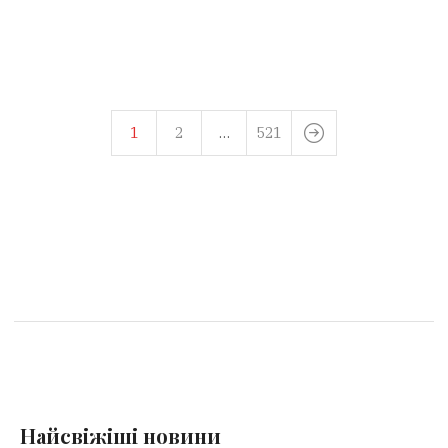
1
2
…
521
Найсвіжіші новини