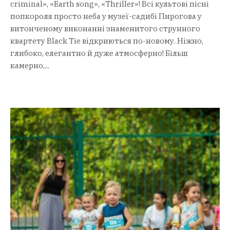
criminal», «Earth song», «Thriller»! Всі культові пісні
попкороля просто неба у музеї-садибі Пирогова у
витонченому виконанні знаменитого струнного
квартету Black Tie відкриються по-новому. Ніжно,
глибоко, елегантно й дуже атмосферно! Більш
камерно,...