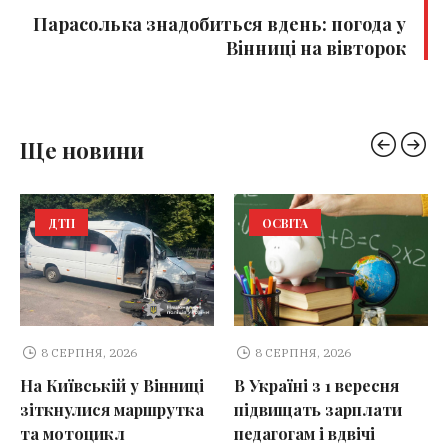
Парасолька знадобиться вдень: погода у
Вінниці на вівторок
Ще новини
ДТП
ОСВІТА
8 СЕРПНЯ, 2026
8 СЕРПНЯ, 2026
На Київській у Вінниці
В Україні з 1 вересня
зіткнулися маршрутка
підвищать зарплати
та мотоцикл
педагогам і вдвічі