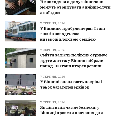
Не виходячи з дому: вінничани
можуть отримувати адмінпослуги
з виїздом
7 СЕРПНЯ, 2026
У Вінницю прибули перші Tram
2000 із заводською
низькопідлоговою секцією
7 СЕРПНЯ, 2026
Сміття замість полігону отримує
друге життя: у Вінниці зібрали
понад 100 тонн вторсировини
7 СЕРПНЯ, 2026
У Вінниці оновлюють покрівлі
трьох багатоповерхівок
7 СЕРПНЯ, 2026
Як діяти під час небезпеки: у
Вінниці провели навчання для