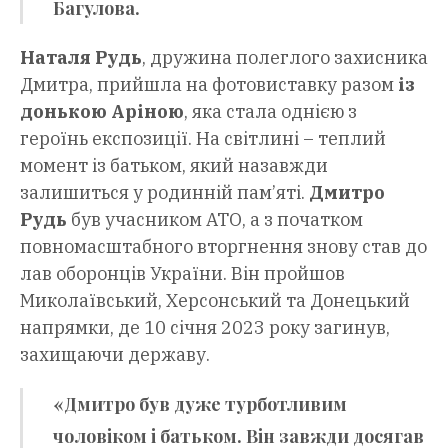
Багулова
.
Наталя Рудь
, дружина полеглого захисника
Дмитра, прийшла на фотовиставку разом
із
донькою Аріною
, яка стала однією з
героїнь експозиції. На світлині – теплий
момент із батьком, який назавжди
залишиться у родинній пам’яті.
Дмитро
Рудь
був учасником АТО, а з початком
повномасштабного вторгнення знову став до
лав оборонців України. Він пройшов
Миколаївський, Херсонський та Донецький
напрямки, де 10 січня 2023 року загинув,
захищаючи державу.
«Дмитро був дуже турботливим
чоловіком і батьком. Він завжди досягав