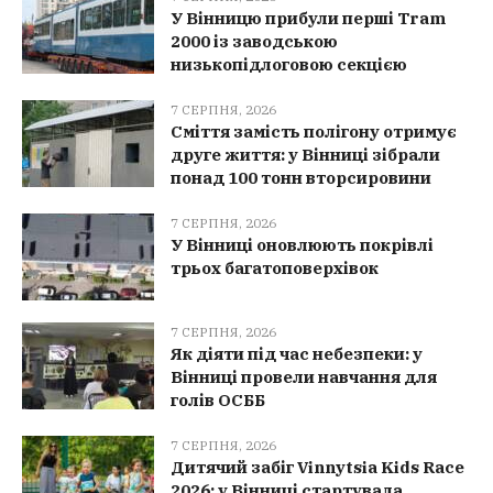
У Вінницю прибули перші Tram
2000 із заводською
низькопідлоговою секцією
7 СЕРПНЯ, 2026
Сміття замість полігону отримує
друге життя: у Вінниці зібрали
понад 100 тонн вторсировини
7 СЕРПНЯ, 2026
У Вінниці оновлюють покрівлі
трьох багатоповерхівок
7 СЕРПНЯ, 2026
Як діяти під час небезпеки: у
Вінниці провели навчання для
голів ОСББ
7 СЕРПНЯ, 2026
Дитячий забіг Vinnytsia Kids Race
2026: у Вінниці стартувала