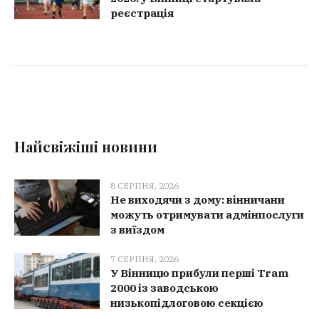
реєстрація
Найсвіжіші новини
8 СЕРПНЯ, 2026
Не виходячи з дому: вінничани
можуть отримувати адмінпослуги
з виїздом
7 СЕРПНЯ, 2026
У Вінницю прибули перші Tram
2000 із заводською
низькопідлоговою секцією