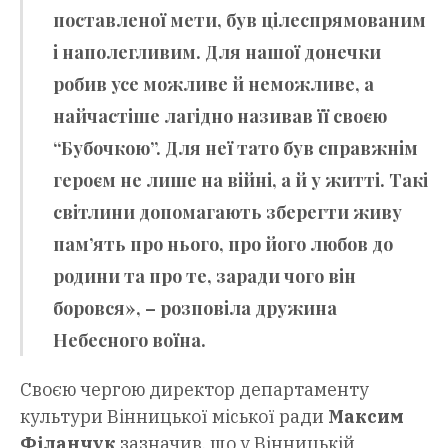
поставленої мети, був цілеспрямованим
і наполегливим. Для нашої донечки
робив усе можливе й неможливе, а
найчастіше лагідно називав її своєю
“Бубочкою”. Для неї тато був справжнім
героєм не лише на війні, а й у житті. Такі
світлини допомагають зберегти живу
пам’ять про нього, про його любов до
родини та про те, заради чого він
боровся», – розповіла дружина
Небесного воїна.
Своєю чергою директор департаменту
культури Вінницької міської ради
Максим
Філанчук
зазначив, що у Вінницькій