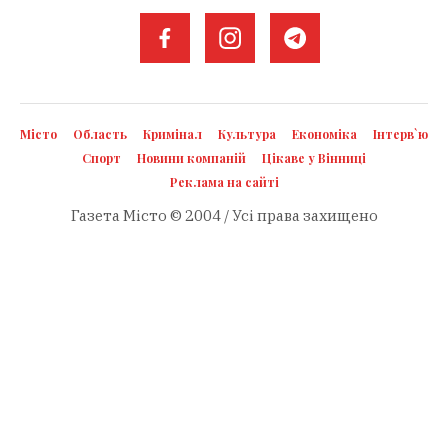
Місто
Область
Кримінал
Культура
Економіка
Інтерв`ю
Спорт
Новини компаній
Цікаве у Вінниці
Реклама на сайті
Газета Місто © 2004 / Усі права захищено