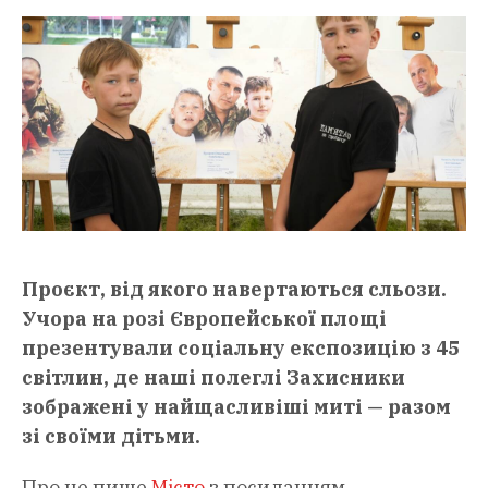
Проєкт, від якого навертаються сльози.
Учора на розі Європейської площі
презентували соціальну експозицію з 45
світлин, де наші полеглі Захисники
зображені у найщасливіші миті — разом
зі своїми дітьми.
Про це пише
Місто
з посиланням