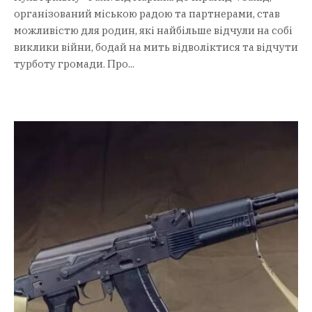
організований міською радою та партнерами, став
можливістю для родин, які найбільше відчули на собі
виклики війни, бодай на мить відволіктися та відчути
турботу громади. Про...