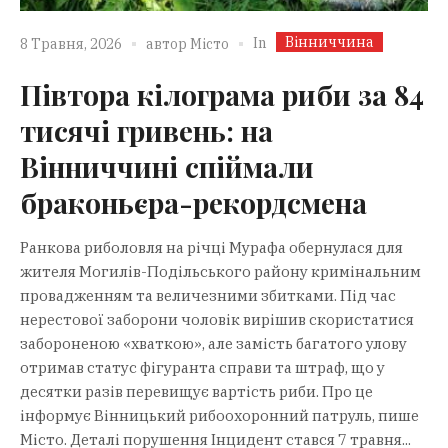
Вінниччина
In
8 Травня, 2026
автор
Місто
Півтора кілограма риби за 84
тисячі гривень: на
Вінниччині спіймали
браконьєра-рекордсмена
Ранкова риболовля на річці Мурафа обернулася для
жителя Могилів-Подільського району кримінальним
провадженням та величезними збитками. Під час
нерестової заборони чоловік вирішив скористатися
забороненою «хваткою», але замість багатого улову
отримав статус фігуранта справи та штраф, що у
десятки разів перевищує вартість риби. Про це
інформує Вінницький рибоохоронний патруль, пише
Місто. Деталі порушення Інцидент стався 7 травня...