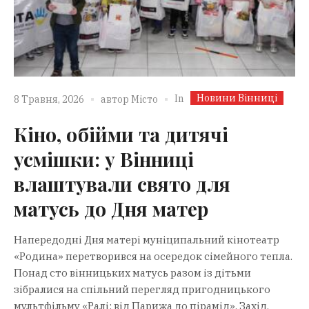
Новини Вінниці
In
8 Травня, 2026
автор
Місто
Кіно, обійми та дитячі
усмішки: у Вінниці
влаштували свято для
матусь до Дня матер
Напередодні Дня матері муніципальний кінотеатр
«Родина» перетворився на осередок сімейного тепла.
Понад сто вінницьких матусь разом із дітьми
зібралися на спільний перегляд пригодницького
мультфільму «Ралі: від Парижа до пірамід». Захід,