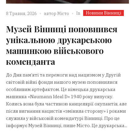
Новини Вінниці
In
8 Травня, 2026
автор
Місто
Музей Вінниці поповнився
унікальною друкарською
машинкою військового
коменданта
До Дня пам’яті та перемоги над нацизмом у Другій
світовій війні фонди нашого музею поповнилися
особливим артефактом. Це німецька друкарська
машинка «Naumann Ideal D» 1940 року випуску.
Колись вона була частиною канцелярії окупантів, але
після вигнання нацистів «змінила сторону» і роками
служила у військовій комендатурі Вінниці. Про це
інформує Музей Вінниці, пише Місто. Це друкарська...