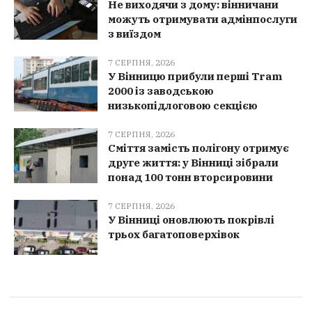
Не виходячи з дому: вінничани
можуть отримувати адмінпослуги
з виїздом
7 СЕРПНЯ, 2026
У Вінницю прибули перші Tram
2000 із заводською
низькопідлоговою секцією
7 СЕРПНЯ, 2026
Сміття замість полігону отримує
друге життя: у Вінниці зібрали
понад 100 тонн вторсировини
7 СЕРПНЯ, 2026
У Вінниці оновлюють покрівлі
трьох багатоповерхівок