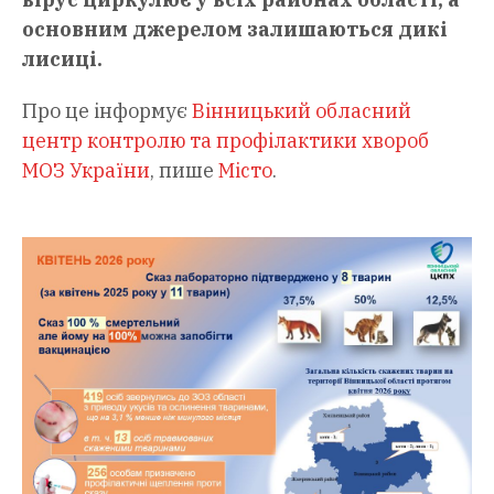
основним джерелом залишаються дикі
лисиці.
Про це інформує
Вінницький обласний
центр контролю та профілактики хвороб
МОЗ України
, пише
Місто
.